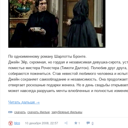
По одноименному роману Шарлотты Бронте.
Джейн Эйр, скромная, но гордая и независимая девушка-сирота, ус
поместье мистера Рочестера (Тимоти Далтон). Полюбив друг друга,
собираются пожениться. Став невестой любимого человека и испыт
Джейн сохраняет самообладание и независимость. Она продолжает 
отвергает роскошные подарки жениха. Но в день свадьбы открывает
может навсегда разрушить мечты влюбленных и полностью изменяе
Читать дальше →
скачать
,
скачать фильм
,
зарубежные фильмы
bico
10 декабря 2008, 22:57
1
0