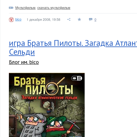
Мультфильм
,
скачать мультфильм
bico
1 декабря 2008, 19:58
0
игра Братья Пилоты. Загадка Атла
Сельди
Блог им. bico