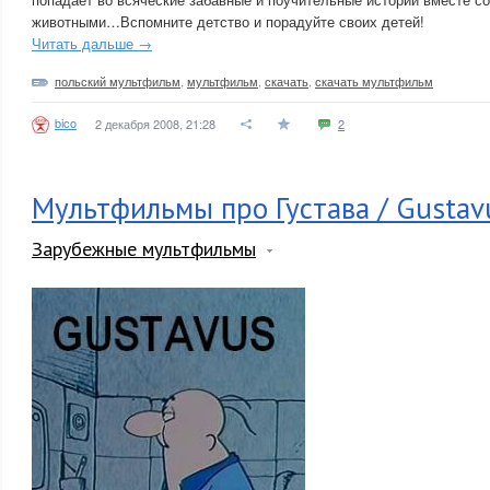
животными…Вспомните детство и порадуйте своих детей!
Читать дальше →
польский мультфильм
,
мультфильм
,
скачать
,
скачать мультфильм
bico
2 декабря 2008, 21:28
2
Мультфильмы про Густава / Gustav
Зарубежные мультфильмы