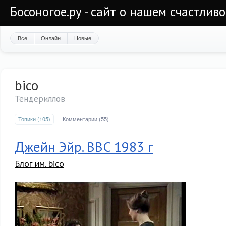
Босоногое.ру - сайт о нашем счастлив
Все
Онлайн
Новые
bico
Тендериллов
Топики (105)
Комментарии (55)
Джейн Эйр. BBC 1983 г
Блог им. bico