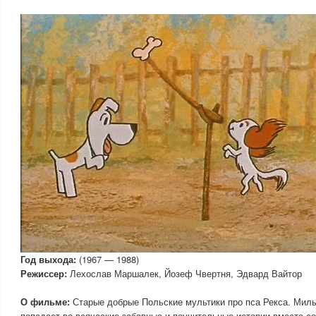
Год выхода:
(1967 — 1988)
Режиссер:
Лехослав Маршалек, Йозеф Чвертня, Эдвард Вайтор
О фильме:
Старые добрые Польские мультики про пса Рекса. Милы
попадает во всяческие забавные и поучительные истории вместе с