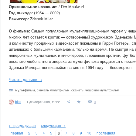
Оригинальное название:
/ Der Maulwurf
Год выхода:
(1954 — 2002)
Режиссер:
Zdenek Miler
О фильме:
Самым популярным мультипликационным героем у чешс
многих лет остается кротик — сотворенный художником Зденьком 
и количеству проданных видеокассет покемоны и Гарри Поттеры, сп
штанишках с большими карманами, только на время. Не смотря на
невероятных мультяшных и кино-героев, плюшевые кротики, футбо
веселого любопытного зверька из мультфильма продаются с неизм
Зденька Милера, появившийся на свет в 1954 году — бессмертен.
Читать дальше →
мультфильм
,
скачать мультфильм
,
скачать
,
чешский мультфильм
bico
1 декабря 2008, 19:22
0
← предыдущая
следующая →
первая
2
3
4
5
7
8
9
10
последняя
6