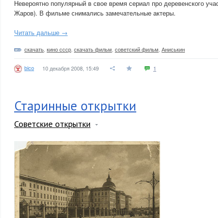
Невероятно популярный в свое время сериал про деревенского уча
Жаров). В фильме снимались замечательные актеры.
Читать дальше →
скачать
,
кино ссср
,
скачать фильм
,
советский фильм
,
Аниськин
bico
10 декабря 2008, 15:49
1
Старинные открытки
Советские открытки