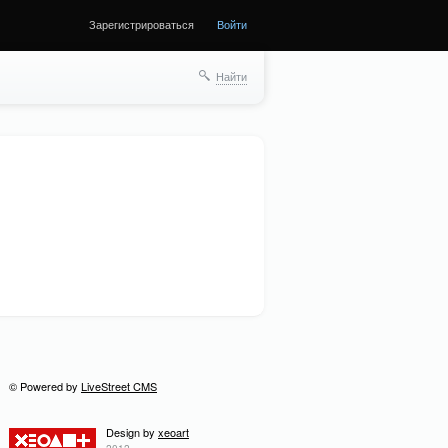
Зарегистрироваться
Войти
ще
Найти
© Powered by
LiveStreet CMS
Design by
xeoart