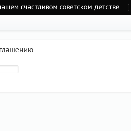
 нашем счастливом советском детстве
е
иглашению