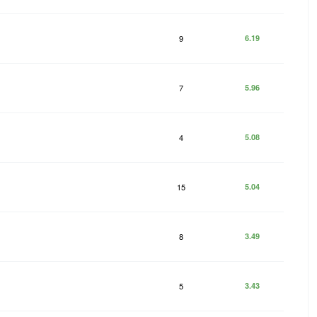
9
6.19
7
5.96
4
5.08
15
5.04
8
3.49
5
3.43