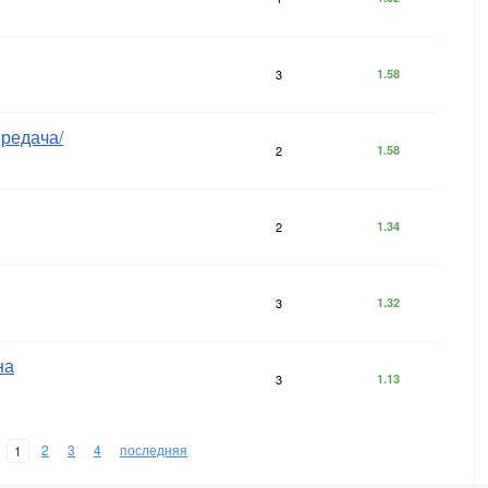
3
1.58
ередача/
2
1.58
2
1.34
3
1.32
на
3
1.13
2
3
4
последняя
1