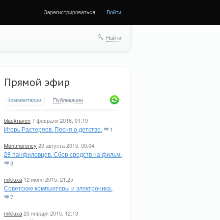
Зарегистрироваться
Войти
ще
Найти
Прямой эфир
Комментарии
Публикации
blackraven
7 февраля 2016, 01:19
Игорь Растеряев. Песня о детстве.
1
Montmorency
20 августа 2015, 00:04
28 панфиловцев. Сбор средств на фильм.
3
mikluxa
12 июня 2015, 21:25
Советские компьютеры и электроника.
7
mikluxa
25 января 2015, 12:13