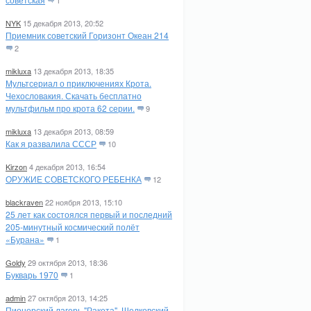
1
NYK
15 декабря 2013, 20:52
Приемник советский Горизонт Океан 214
2
mikluxa
13 декабря 2013, 18:35
Мультсериал о приключениях Крота.
Чехословакия. Скачать бесплатно
мультфильм про крота 62 серии.
9
mikluxa
13 декабря 2013, 08:59
Как я развалила СССР
10
Kirzon
4 декабря 2013, 16:54
ОРУЖИЕ СОВЕТСКОГО РЕБЕНКА
12
blackraven
22 ноября 2013, 15:10
25 лет как состоялся первый и последний
205-минутный космический полёт
«Бурана»
1
Goldy
29 октября 2013, 18:36
Букварь 1970
1
admin
27 октября 2013, 14:25
Пионерский лагерь "Ракета". Щелковский