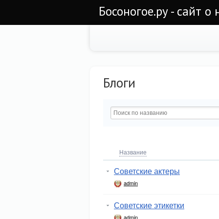
Босоногое.ру - сайт о
Блоги
Название
Советские актеры
admin
Советские этикетки
admin