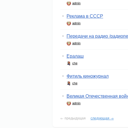
admin
Реклама в СССР
admin
Передачи на радио /радиоп
admin
Ералаш
che
Фитиль киножурнал
che
Великая Отечественная вой
admin
← предыдущая
следующая →