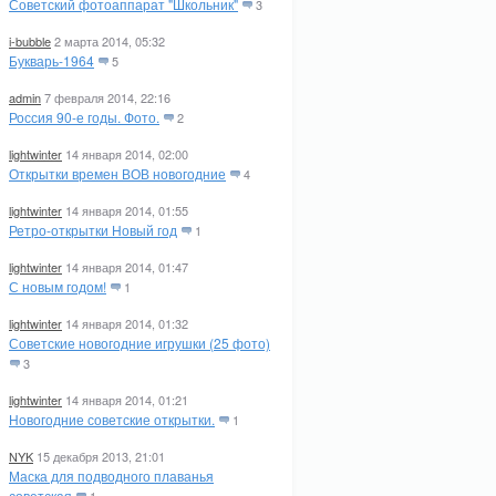
Советский фотоаппарат "Школьник"
3
i-bubble
2 марта 2014, 05:32
Букварь-1964
5
admin
7 февраля 2014, 22:16
Россия 90-е годы. Фото.
2
lightwinter
14 января 2014, 02:00
Открытки времен ВОВ новогодние
4
lightwinter
14 января 2014, 01:55
Ретро-открытки Новый год
1
lightwinter
14 января 2014, 01:47
С новым годом!
1
lightwinter
14 января 2014, 01:32
Советские новогодние игрушки (25 фото)
3
lightwinter
14 января 2014, 01:21
Новогодние советские открытки.
1
NYK
15 декабря 2013, 21:01
Маска для подводного плаванья
советская