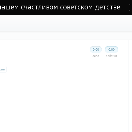
 нашем счастливом советском детстве
е
0.00
0.00
сила
рейтинг
рии