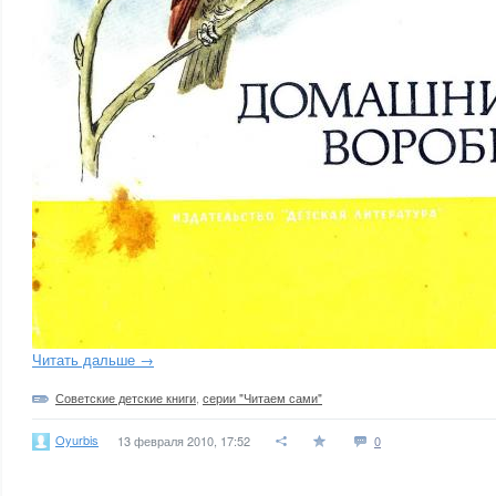
Читать дальше →
Советские детские книги
,
серии "Читаем сами"
Oyurbis
13 февраля 2010, 17:52
0