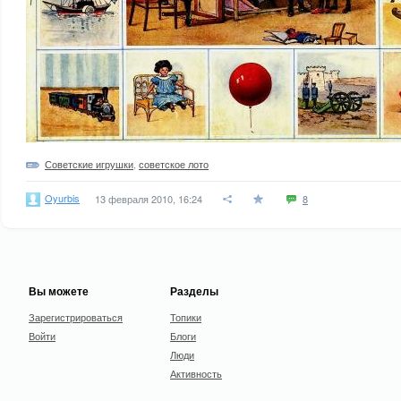
Советские игрушки
,
советское лото
Oyurbis
13 февраля 2010, 16:24
8
Вы можете
Разделы
Зарегистрироваться
Топики
Войти
Блоги
Люди
Активность