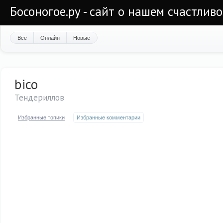
Босоногое.ру - сайт о нашем счастлив
Все
Онлайн
Новые
bico
Тендериллов
Избранные топики
Избранные комментарии