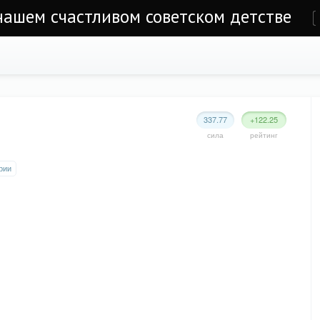
 нашем счастливом советском детстве
е
337.77
+122.25
сила
рейтинг
рии