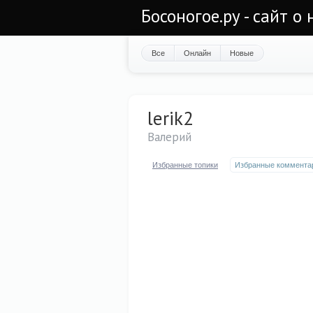
Босоногое.ру - сайт о
Все
Онлайн
Новые
lerik2
Валерий
Избранные топики
Избранные коммента