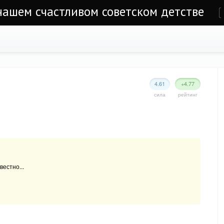
 нашем счастливом советском детстве
е
4.61
+4.77
сила
рейтинг
вестно...