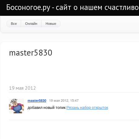
Босоногое.ру - сайт о нашем счастлив
Все
Онлайн
Новые
master5830
19 мая 2012
·
19 мая 2012, 15:47
master5830
добавил новый топик
Рязань набор открыток