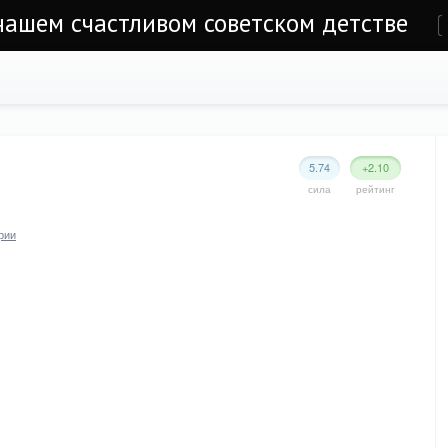
 нашем счастливом советском детстве
е
5.74
+2.10
сила
рейтинг
рии