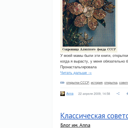
У моей мамы были эти книги, открытки
когда я вырасту, у меня обязательно б
Пронастальгировала
Читать дальше →
открытки СССР
,
история
,
открытка
,
совет
Anna
22 апреля 2009, 14:58
Классическая совет
Блог им. Anna