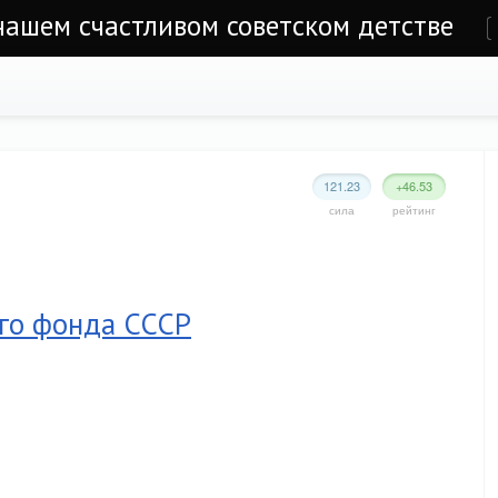
 нашем счастливом советском детстве
е
121.23
+46.53
сила
рейтинг
го фонда СССР