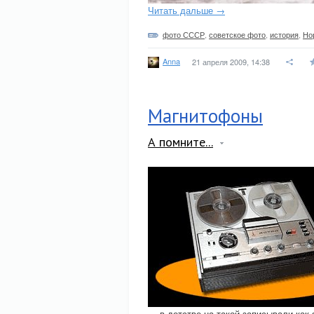
Читать дальше →
фото СССР
,
советское фото
,
история
,
Но
Anna
21 апреля 2009, 14:38
Магнитофоны
А помните...
… в детстве на такой записывали как