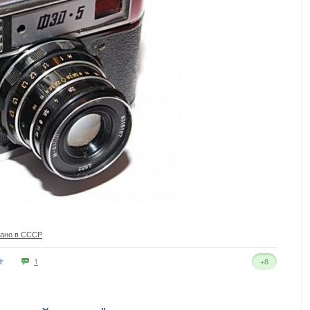
лано в СССР
1
+8