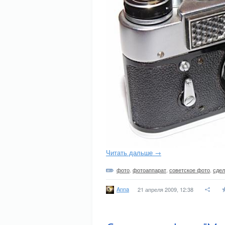
Читать дальше →
фото
,
фотоаппарат
,
советское фото
,
сде
Anna
21 апреля 2009, 12:38