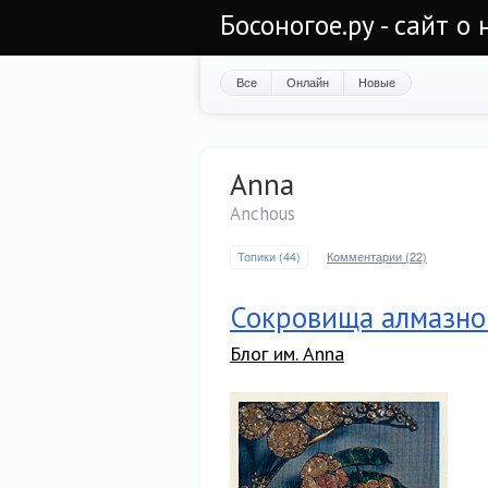
Босоногое.ру - сайт о
Все
Онлайн
Новые
Anna
Anchous
Топики (44)
Комментарии (22)
Сокровища алмазно
Блог им. Anna