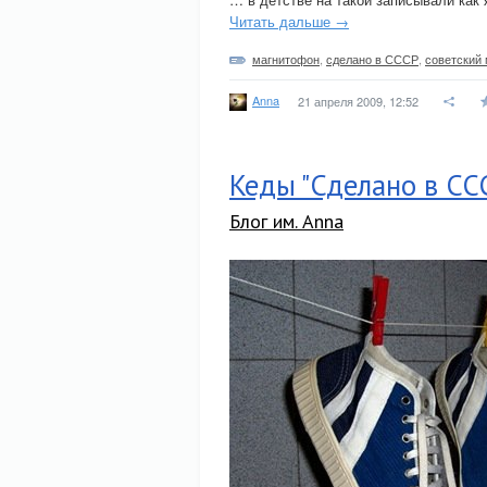
Читать дальше →
магнитофон
,
сделано в СССР
,
советский
Anna
21 апреля 2009, 12:52
Кеды "Сделано в СС
Блог им. Anna