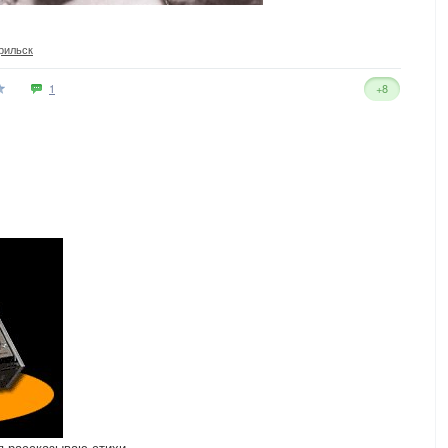
рильск
1
+8
 я рассказываю стихи