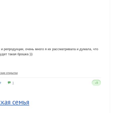
 и репродукции, очень много я их рассматривала и думала, что
удет такая брошка )))
ские открытки
1
+5
ская семья