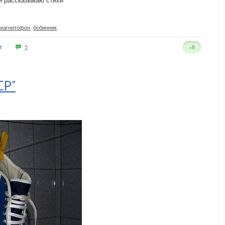
 магнитофон
,
бобинник
5
+8
СР"