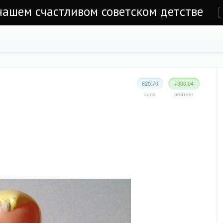
 нашем счастливом советском детстве
е
825.70
+300.04
сила
рейтинг