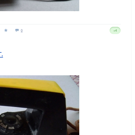
0
+4
.