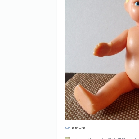
игрушки
veresk