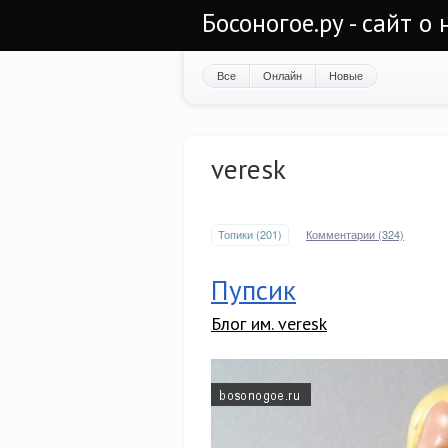
Босоногое.ру - сайт о
Все
Онлайн
Новые
veresk
Топики (201)
Комментарии (324)
Пупсик
Блог им. veresk