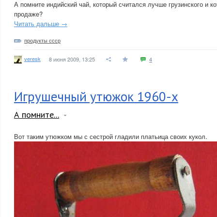
А помните индийский чай, который считался лучше грузинского и ко
продаже?
Читать дальше →
продукты ссср
veresk
8 июня 2009, 13:25
4
Игрушечный утюжок 1960-х
А помните...
Вот таким утюжком мы с сестрой гладили платьица своих кукол.