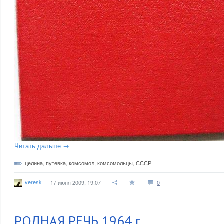
Читать дальше →
целина
,
путевка
,
комсомол
,
комсомольцы
,
СССР
veresk
17 июня 2009, 19:07
0
РОДНАЯ РЕЧЬ 1964 г.