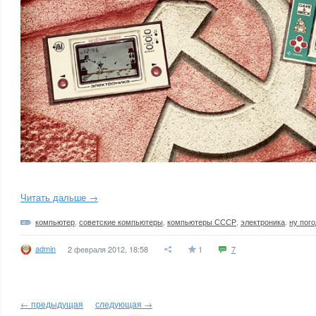
Читать дальше →
компьютер
,
советские компьютеры
,
компьютеры СССР
,
электроника
,
ну пог
admin
2 февраля 2012, 18:58
1
7
← предыдущая
следующая →