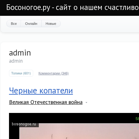
Босоногое.ру - сайт о нашем счастлив
Все
Онлайн
Новые
admin
admin
Топики (601)
Комментарии (346)
Черные копатели
Великая Отечественная война
5