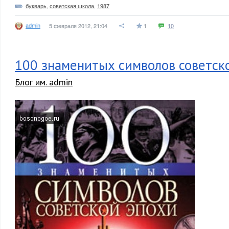
букварь
,
советская школа
,
1987
admin
5 февраля 2012, 21:04
1
10
100 знаменитых символов советск
Блог им. admin