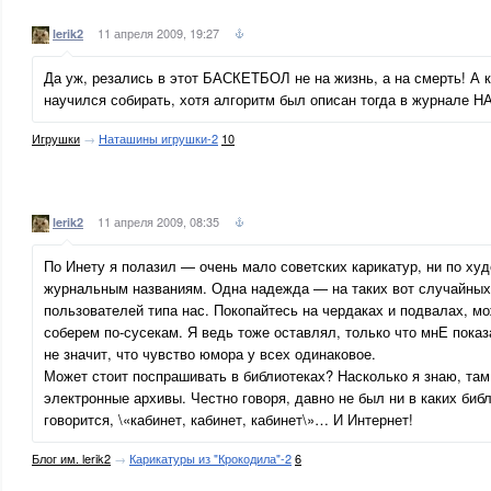
11 апреля 2009, 19:27
lerik2
Да уж, резались в этот БАСКЕТБОЛ не на жизнь, а на смерть! А к
научился собирать, хотя алгоритм был описан тогда в журнале 
Игрушки
→
Наташины игрушки-2
10
11 апреля 2009, 08:35
lerik2
По Инету я полазил — очень мало советских карикатур, ни по ху
журнальным названиям. Одна надежда — на таких вот случайных
пользователей типа нас. Покопайтесь на чердаках и подвалах, м
соберем по-сусекам. Я ведь тоже оставлял, только что мнЕ пока
не значит, что чувство юмора у всех одинаковое.
Может стоит поспрашивать в библиотеках? Насколько я знаю, та
электронные архивы. Честно говоря, давно не был ни в каких биб
говорится, \«кабинет, кабинет, кабинет\»… И Интернет!
Блог им. lerik2
→
Карикатуры из "Крокодила"-2
6