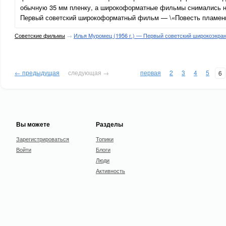
обычную 35 мм пленку, а широкоформатные фильмы снимались н
Первый советский широкоформатный фильм — \«Повесть пламенн
Советские фильмы
→
Илья Муромец (1956 г.) — Первый советский широкоэкра
← предыдущая
следующая →
первая
2
3
4
5
6
Вы можете
Разделы
Зарегистрироваться
Топики
Войти
Блоги
Люди
Активность