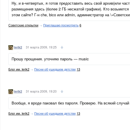
Ну, и в-четвертых, я готов предоставить весь свой архив(или час
размещения здесь (более 2 ГБ несжатой графики). Кто возьмется 
этом сайте? Г-н che, bico или admin, администратор на \«Советски
Советские открытки
→
Приглашаю посмотреть
6
31 марта 2009, 19:25
lerik2
Прошу прощения. уточняю пароль — music
Блог им. lerik2
→
Песни об ушедшем детстве
13
31 марта 2009, 19:20
lerik2
Вообще, я вроде паковал без пароля. Проверю. На всякий случай
Блог им. lerik2
→
Песни об ушедшем детстве
13