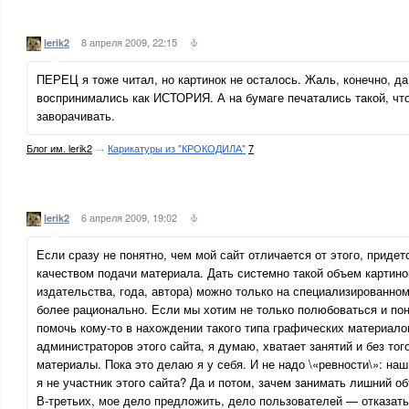
8 апреля 2009, 22:15
lerik2
ПЕРЕЦ я тоже читал, но картинок не осталось. Жаль, конечно, д
воспринимались как ИСТОРИЯ. А на бумаге печатались такой, чт
заворачивать.
Блог им. lerik2
→
Карикатуры из "КРОКОДИЛА"
7
6 апреля 2009, 19:02
lerik2
Если сразу не понятно, чем мой сайт отличается от этого, придет
качеством подачи материала. Дать системно такой объем картино
издательства, года, автора) можно только на специализированном
более рационально. Если мы хотим не только полюбоваться и пон
помочь кому-то в нахождении такого типа графических материалов
администраторов этого сайта, я думаю, хватает занятий и без тог
материалы. Пока это делаю я у себя. И не надо \«ревности\»: на
я не участник этого сайта? Да и потом, зачем занимать лишний о
В-третьих, мое дело предложить, дело пользователей — отказать