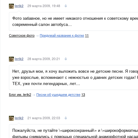
29 марта 2009, 19:48
lerik2
Фото забавное, но не имеет никакого отношения к советскому вр
современный салон автобуса…
Советское фото
→
Придумай название к фотке
11
28 марта 2009, 20:21
lerik2
Нет, друзья мои, я хочу выложить вовсе не детские песни. Я гово
уже взрослые, вспоминают с нежностью о давних детских годах! 
ТЕХ, уже почти легендарных, лет…
Блог им. lerik2
→
Песни об ушедшем детстве
13
21 марта 2009, 22:03
lerik2
Пожалуйста, не путайте \«широкоэкранный\» и \«широкоформатны
фильмы снимались с помощью специальной анаморфотной насадк