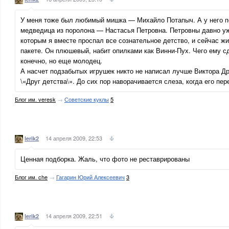
У меня тоже был любимый мишка — Михайло Потапыч. А у него 
медведица из поролона — Настасья Петровна. Петровны давно уж
которым я вместе проспал все сознательное детство, и сейчас ж
пакете. Он плюшевый, набит опилками как Винни-Пух. Чего ему с
конечно, но еще молодец.
А насчет подзабытых игрушек никто не написал лучше Виктора Др
\«Друг детства\». До сих пор наворачивается слеза, когда его пе
Блог им. veresk
→
Советские куклы
5
14 апреля 2009, 22:53
lerik2
Ценная подборка. Жаль, что фото не реставрированы
Блог им. che
→
Гагарин Юрий Алексеевич
3
14 апреля 2009, 22:51
lerik2