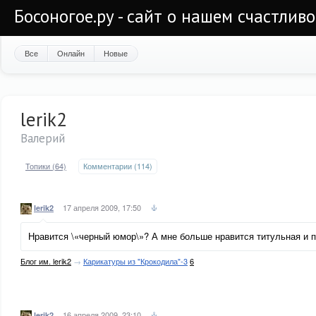
Босоногое.ру - сайт о нашем счастлив
Все
Онлайн
Новые
lerik2
Валерий
Топики (64)
Комментарии (114)
17 апреля 2009, 17:50
lerik2
Нравится \«черный юмор\»? А мне больше нравится титульная и п
Блог им. lerik2
→
Карикатуры из "Крокодила"-3
6
16 апреля 2009, 23:10
lerik2