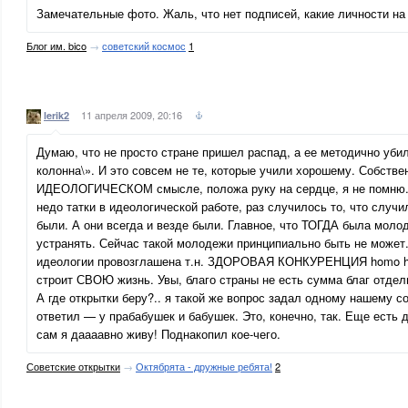
Замечательные фото. Жаль, что нет подписей, какие личности на
Блог им. bico
→
советский космос
1
11 апреля 2009, 20:16
lerik2
Думаю, что не просто стране пришел распад, а ее методично убил
колонна\». И это совсем не те, которые учили хорошему. Собствен
ИДЕОЛОГИЧЕСКОМ смысле, положа руку на сердце, я не помню. 
недо татки в идеологической работе, раз случилось то, что случи
были. А они всегда и везде были. Главное, что ТОГДА была моло
устранять. Сейчас такой молодежи принципиально быть не может.
идеологии провозглашена т.н. ЗДОРОВАЯ КОНКУРЕНЦИЯ homo hom
строит СВОЮ жизнь. Увы, благо страны не есть сумма благ отд
А где открытки беру?.. я такой же вопрос задал одному нашему со
ответил — у прабабушек и бабушек. Это, конечно, так. Еще есть д
сам я даааавно живу! Поднакопил кое-чего.
Советские открытки
→
Октябрята - дружные ребята!
2