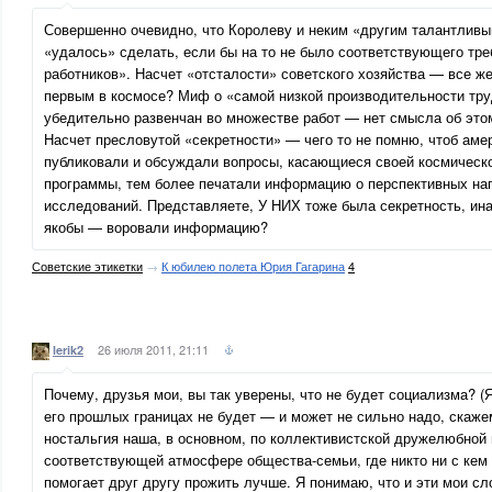
Совершенно очевидно, что Королеву и неким «другим талантлив
«удалось» сделать, если бы на то не было соответствующего тр
работников». Насчет «отсталости» советского хозяйства — все ж
первым в космосе? Миф о «самой низкой производительности тр
убедительно развенчан во множестве работ — нет смысла об этом
Насчет пресловутой «секретности» — чего то не помню, чтоб ам
публиковали и обсуждали вопросы, касающиеся своей космическо
программы, тем более печатали информацию о перспективных на
исследований. Представляете, У НИХ тоже была секретность, ина
якобы — воровали информацию?
Советские этикетки
→
К юбилею полета Юрия Гагарина
4
26 июля 2011, 21:11
lerik2
Почему, друзья мои, вы так уверены, что не будет социализма? 
его прошлых границах не будет — и может не сильно надо, скаже
ностальгия наша, в основном, по коллективистской дружелюбной 
соответствующей атмосфере общества-семьи, где никто ни с кем 
помогает друг другу прожить лучше. Я понимаю, что и эти мои с