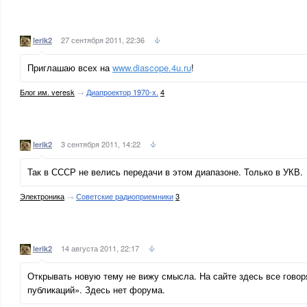
27 сентября 2011, 22:36
lerik2
Приглашаю всех на
www.diascope.4u.ru
!
Блог им. veresk
→
Диапроектор 1970-х.
4
3 сентября 2011, 14:22
lerik2
Так в СССР не велись передачи в этом диапазоне. Только в УКВ.
Электроника
→
Советские радиоприемники
3
14 августа 2011, 22:17
lerik2
Открывать новую тему не вижу смысла. На сайте здесь все говор
публикаций». Здесь нет форума.