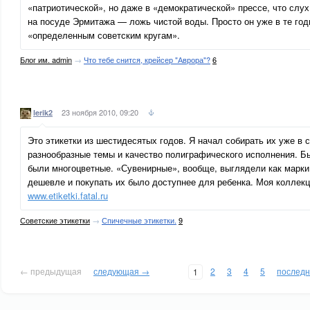
«патриотической», но даже в «демократической» прессе, что слу
на посуде Эрмитажа — ложь чистой воды. Просто он уже в те год
«определенным советским кругам».
Блог им. admin
→
Что тебе снится, крейсер "Аврора"?
6
23 ноября 2010, 09:20
lerik2
Это этикетки из шестидесятых годов. Я начал собирать их уже в
разнообразные темы и качество полиграфического исполнения. Бы
были многоцветные. «Сувенирные», вообще, выглядели как марки.
дешевле и покупать их было доступнее для ребенка. Моя коллек
www.etiketki.fatal.ru
Советские этикетки
→
Спичечные этикетки.
9
← предыдущая
следующая →
2
3
4
5
послед
1