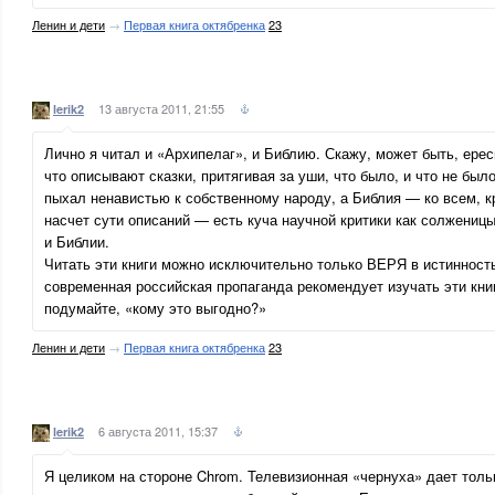
Ленин и дети
→
Первая книга октябренка
23
13 августа 2011, 21:55
lerik2
Лично я читал и «Архипелаг», и Библию. Скажу, может быть, ерес
что описывают сказки, притягивая за уши, что было, и что не бы
пыхал ненавистью к собственному народу, а Библия — ко всем, к
насчет сути описаний — есть куча научной критики как солженицы
и Библии.
Читать эти книги можно исключительно только ВЕРЯ в истинность
современная российская пропаганда рекомендует изучать эти кни
подумайте, «кому это выгодно?»
Ленин и дети
→
Первая книга октябренка
23
6 августа 2011, 15:37
lerik2
Я целиком на стороне Chrom. Телевизионная «чернуха» дает толь