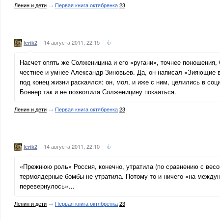
Ленин и дети
→
Первая книга октябренка
23
14 августа 2011, 22:15
lerik2
Насчет опять же Солженицина и его «ругани», точнее поношения,
честнее и умнее Александр Зиновьев. Да, он написал «Зияющие вы
под конец жизни раскаялся: он, мол, и иже с ним, целились в соц
Боннер так и не позволила Солженицину покаяться.
Ленин и дети
→
Первая книга октябренка
23
14 августа 2011, 22:10
lerik2
«Прежнюю роль» Россия, конечно, утратила (по сравнению с вес
термоядерные бомбы не утратила. Потому-то и ничего «на между
перевернулось»…
Ленин и дети
→
Первая книга октябренка
23