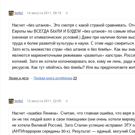
14 августа 2011, 08:19
lerik2
Насчет «без штанов». Это смотря с какой страной сравнивать. О
Европы мы ВСЕГДА БЫЛИ И БУДЕМ «без штанов» по самым объе
(начиная от климатических условий.) Даже при наличии более вы
труда и более развитой культуры и науки. С этим надо смириться
Зато есть множество стран «без штанов и без бомбы». Как мы зна
являются марионеточными режимами «развитых» капстран. Росс
колоний. Зато ее хотели колонизировать все, кому не лень, рад
ресурсов. Как тут обойтись без бомбы? Или вы предпочитаете жи
Ленин и дети
→
Первая книга октябренка
23
13 августа 2011, 22:00
lerik2
Насчет «ошибки Ленина». Считаю, что главная ошибка, что веря 
он не тех людей взял в свои помощники (они очень хотели миро
не хотели Великой России). Зато Сталин успешно исправил ЭТУ 
(АНТИтеррором середины 30-х). Результат — единый, могучий Со