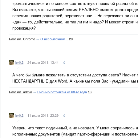
«романтические» и не совсем соответствуют прошлой реальной жи
Вы считаете, что нынешний режим РЕАЛЬНО сможет долго проде
пережил наших родителей, переживет нас… Но переживет ли он н
«да» — то, действительно, не так ли им и надо? И может строки 
провокация?
Блог им. Chrome
→
О несбыточном...
29
24 июля 2011, 13:44
lerik2
А чего бы бумаге пожелтеть в отсутствии доступа света? Насчет п
НЕСТАНДАРТНЫЕ для Word. А какие бы поля Вас «убедили» бы н
Блог им. admin
→
Письмо потомкам из 60-го года
18
11 июля 2011, 23:29
lerik2
Уверен, что текст подлинный, а не новодел. У меня сохранилось 
исполненных документов (мандат партконференции и постановлени