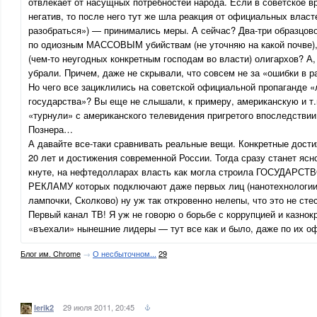
отвлекает от насущных потребностей народа. Если в советское в
негатив, то после него тут же шла реакция от официальных власте
разобраться») — принимались меры. А сейчас? Два-три образцов
по одиозным МАССОВЫМ убийствам (не уточняю на какой почве), 
(чем-то неугодных конкретным господам во власти) олигархов? А,
убрали. Причем, даже не скрывали, что совсем не за «ошибки в р
Но чего все зациклились на советской официальной пропаганде «
государства»? Вы еще не слышали, к примеру, американскую и т.п
«турнули» с американского телевидения пригретого впоследстви
Познера…
А давайте все-таки сравнивать реальные вещи. Конкретные до
20 лет и достижения современной России. Тогда сразу станет ясн
кнуте, на нефтедолларах власть как могла строила ГОСУДАРСТВ
РЕКЛАМУ которых подключают даже первых лиц (нанотехнологии
лампочки, Сколково) ну уж так откровенно нелепы, что это не ст
Первый канал ТВ! Я уж не говорю о борьбе с коррупцией и казнок
«въехали» нынешние лидеры — тут все как и было, даже по их 
Блог им. Chrome
→
О несбыточном...
29
29 июля 2011, 20:45
lerik2