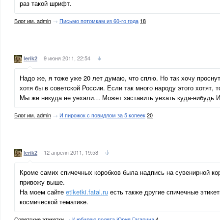
раз такой шрифт.
Блог им. admin
→
Письмо потомкам из 60-го года
18
9 июня 2011, 22:54
lerik2
Надо же, я тоже уже 20 лет думаю, что сплю. Но так хочу просну
хотя бы в советской России. Если так много народу этого хотят, т
Мы же никуда не уехали… Может заставить уехать куда-нибудь 
Блог им. admin
→
И пирожок с повидлом за 5 копеек
20
12 апреля 2011, 19:58
lerik2
Кроме самих спичечных коробков была надпись на сувенирной кор
привожу выше.
На моем сайте
etiketki.fatal.ru
есть также другие спичечные этике
космической тематике.
Советские этикетки
→
К юбилею полета Юрия Гагарина
4