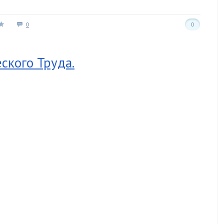
0
0
ского Труда.