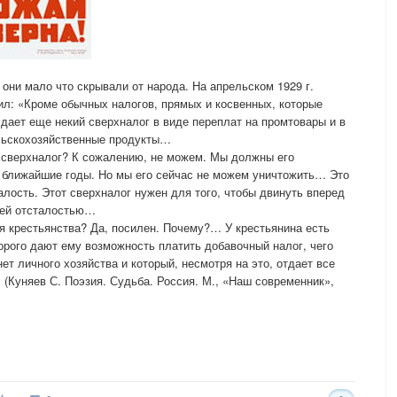
ни мало что скрывали от народа. На апрельском 1929 г.
ил: «Кроме обычных налогов, прямых и косвенных, которые
 дает еще некий сверхналог в виде переплат на промтовары и в
ельскохозяйственные продукты…
 сверхналог? К сожалению, не можем. Мы должны его
в ближайшие годы. Но мы его сейчас не можем уничтожить… Это
алость. Этот сверхналог нужен для того, чтобы двинуть вперед
шей отсталостью…
я крестьянства? Да, посилен. Почему?… У крестьянина есть
торого дают ему возможность платить добавочный налог, чего
нет личного хозяйства и который, несмотря на это, отдает все
 (Куняев С. Поэзия. Судьба. Россия. М., «Наш современник»,