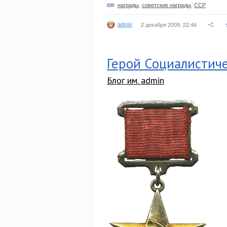
награды
,
советские награды
,
ССР
admin
2 декабря 2009, 22:46
Герой Социалистиче
Блог им. admin