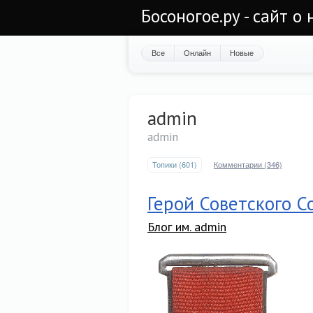
Босоногое.ру - сайт о
Все
Онлайн
Новые
admin
admin
Топики (601)
Комментарии (346)
Герой Советского С
Блог им. admin