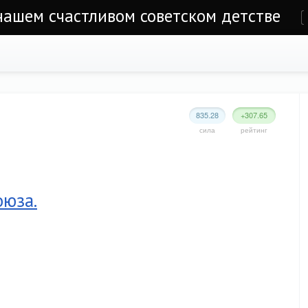
 нашем счастливом советском детстве
е
835.28
+307.65
сила
рейтинг
оюза.