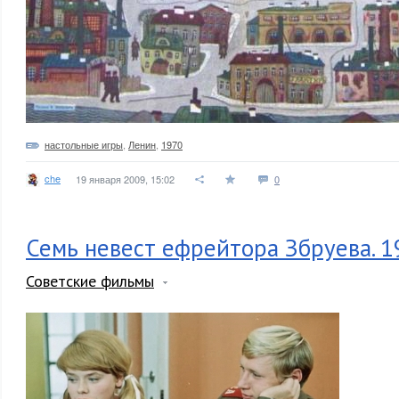
настольные игры
,
Ленин
,
1970
che
19 января 2009, 15:02
0
Семь невест ефрейтора Збруева. 19
Советские фильмы