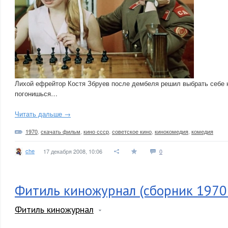
Лихой ефрейтор Костя Збруев после дембеля решил выбрать себе 
погонишься…
Читать дальше →
1970
,
скачать фильм
,
кино ссср
,
советское кино
,
кинокомедия
,
комедия
che
17 декабря 2008, 10:06
0
Фитиль киножурнал (сборник 1970-
Фитиль киножурнал