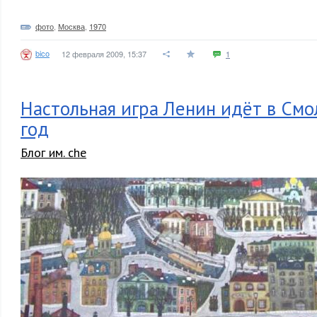
фото
,
Москва
,
1970
bico
12 февраля 2009, 15:37
1
Настольная игра Ленин идёт в См
год
Блог им. che