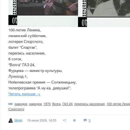
100-летие Ленина,
ленинский субботник,
лотерея Спортлото,
балет “Спартак”,
перепись населения,
6 соток,
“Волга” ГАЗ-24,
Фурцева — министр культуры,
Луноход-1,
Нобелевская премия — Солженицыну,
телепрограмма “А ну-ка, девушки!”.
Читать дальше →
намедне
,
намедни
,
1970
,
Волга
,
ГАЗ-24
,
перепись населения
,
100-летие Лени
Спортлото
bloga
19 июня 2009, 16:55
0