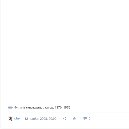
Фитиль киножурнал
,
юмор
,
1970
,
1976
che
12 ноября 2008, 20:02
0