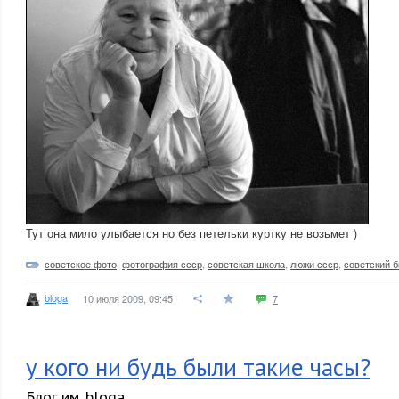
Тут она мило улыбается но без петельки куртку не возьмет )
советское фото
,
фотография ссср
,
советская школа
,
люжи ссср
,
советский 
bloga
10 июля 2009, 09:45
7
у кого ни будь были такие часы?
Блог им. bloga