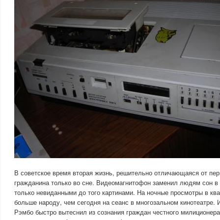
В советское время вторая жизнь, решительно отличающаяся от пер
гражданина только во сне. Видеомагнитофон заменил людям сон в
только невиданными до того картинами. На ночные просмотры в кв
больше народу, чем сегодня на сеанс в многозальном кинотеатре.
Рэмбо быстро вытеснил из сознания граждан честного милиционера