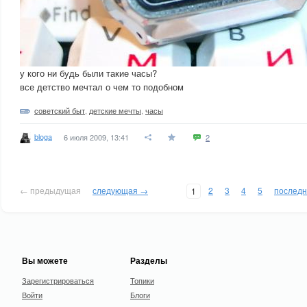
у кого ни будь были такие часы?
все детство мечтал о чем то подобном
советский быт
,
детские мечты
,
часы
bloga
6 июля 2009, 13:41
2
← предыдущая
следующая →
2
3
4
5
послед
1
Вы можете
Разделы
Зарегистрироваться
Топики
Войти
Блоги