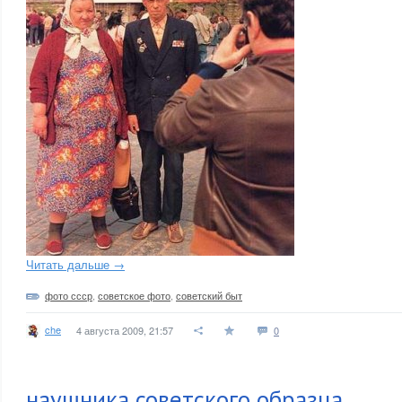
Читать дальше →
фото ссср
,
советское фото
,
советский быт
che
4 августа 2009, 21:57
0
наушника советского образца