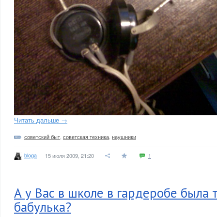
Читать дальше →
советский быт
,
советская техника
,
наушники
bloga
15 июля 2009, 21:20
1
А у Вас в школе в гардеробе была 
бабулька?