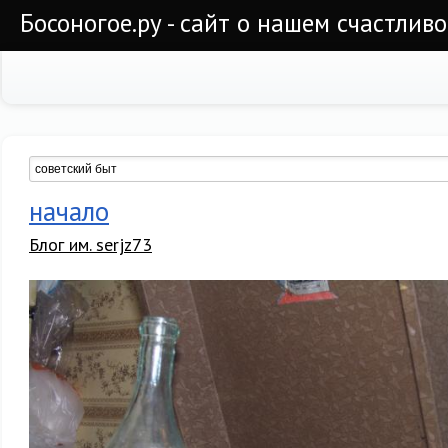
Босоногое.ру - сайт о нашем счастлив
начало
Блог им. serjz73