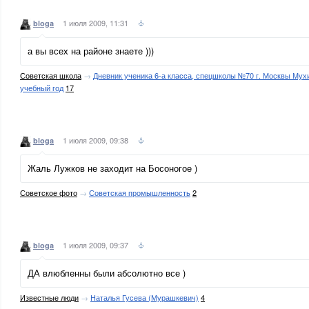
1 июля 2009, 11:31
bloga
а вы всех на районе знаете )))
Советская школа
→
Дневник ученика 6-а класса, спецшколы №70 г. Москвы Му
учебный год
17
1 июля 2009, 09:38
bloga
Жаль Лужков не заходит на Босоногое )
Советское фото
→
Советская промышленность
2
1 июля 2009, 09:37
bloga
ДА влюбленны были абсолютно все )
Известные люди
→
Наталья Гусева (Мурашкевич)
4