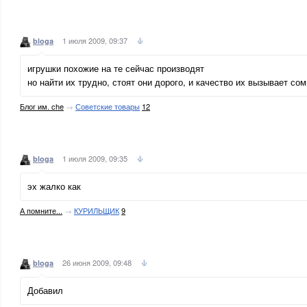
1 июля 2009, 09:37
bloga
игрушки похожие на те сейчас производят
но найти их трудно, стоят они дорого, и качество их вызывает со
Блог им. che
→
Советские товары
12
1 июля 2009, 09:35
bloga
эх жалко как
А помните...
→
КУРИЛЬЩИК
9
26 июня 2009, 09:48
bloga
Добавил