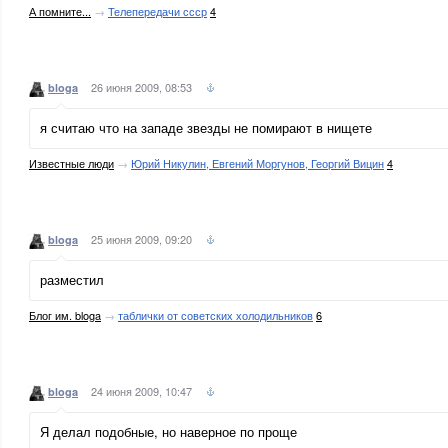
А помните...
→
Телепередачи ссср
4
26 июня 2009, 08:53
bloga
я считаю что на западе звезды не помирают в нищете
Известные люди
→
Юрий Никулин, Евгений Моргунов, Георгий Вицин
4
25 июня 2009, 09:20
bloga
разместил
Блог им. bloga
→
таблички от советских холодильников
6
24 июня 2009, 10:47
bloga
Я делал подобные, но наверное по проще