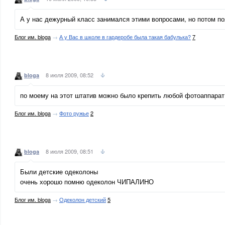
А у нас дежурный класс занимался этими вопросами, но потом п
Блог им. bloga
→
А у Вас в школе в гардеробе была такая бабулька?
7
8 июля 2009, 08:52
bloga
по моему на этот штатив можно было крепить любой фотоаппарат
Блог им. bloga
→
Фото ружье
2
8 июля 2009, 08:51
bloga
Были детские одеколоны
очень хорошо помню одеколон ЧИПАЛИНО
Блог им. bloga
→
Одеколон детский
5