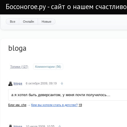
Босоногое.ру - сайт о нашем счастлив
Все
Онлайн
Новые
bloga
Топики (127)
Комментарии (56)
6 октября 2009, 09:19
bloga
а я хотел быть деверсантом, у меня почти получилось…
Блог им. che
→
Кем вы хотели стать в детстве?
19
10 июля 2009, 10:55
bloga