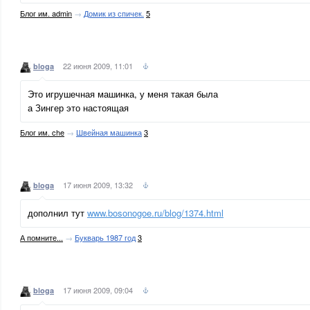
Блог им. admin
→
Домик из спичек.
5
22 июня 2009, 11:01
bloga
Это игрушечная машинка, у меня такая была
а Зингер это настоящая
Блог им. che
→
Швейная машинка
3
17 июня 2009, 13:32
bloga
дополнил тут
www.bosonogoe.ru/blog/1374.html
А помните...
→
Букварь 1987 год
3
17 июня 2009, 09:04
bloga