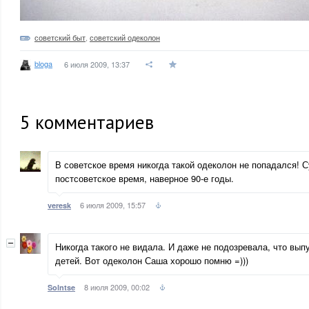
советский быт
,
советский одеколон
bloga
6 июля 2009, 13:37
5
комментариев
В советское время никогда такой одеколон не попадался! 
постсоветское время, наверное 90-е годы.
6 июля 2009, 15:57
veresk
Никогда такого не видала. И даже не подозревала, что вы
детей. Вот одеколон Саша хорошо помню =)))
8 июля 2009, 00:02
Solntse