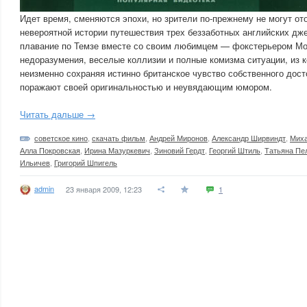
Идет время, сменяются эпохи, но зрители по-прежнему не могут от
невероятной истории путешествия трех беззаботных английских дж
плавание по Темзе вместе со своим любимцем — фокстерьером М
недоразумения, веселые коллизии и полные комизма ситуации, из к
неизменно сохраняя истинно британское чувство собственного дост
поражают своей оригинальностью и неувядающим юмором.
Читать дальше →
советское кино
,
скачать фильм
,
Андрей Миронов
,
Александр Ширвиндт
,
Миха
Алла Покровская
,
Ирина Мазуркевич
,
Зиновий Гердт
,
Георгий Штиль
,
Татьяна Пе
Ильичев
,
Григорий Шпигель
admin
23 января 2009, 12:23
1