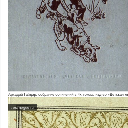
Аркадий Гайдар, собрание сочинений в 4х томах, изд-во «Детская ли