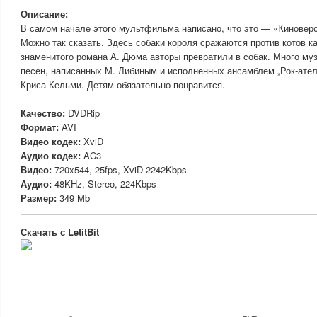
Описание:
В самом начале этого мультфильма написано, что это — «Киноверс
Можно так сказать. Здесь собаки короля сражаются против котов к
знаменитого романа А. Дюма авторы превратили в собак. Много му
песен, написанных М. Либиным и исполненных ансамблем „Рок-ател
Криса Кельми. Детям обязательно понравится.
Качество:
DVDRip
Формат:
AVI
Видео кодек:
XviD
Аудио кодек:
AC3
Видео:
720x544, 25fps, XviD 2242Kbps
Аудио:
48KHz, Stereo, 224Kbps
Размер:
349 Mb
Скачать с LetitBit