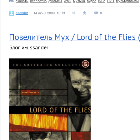
скачать
,
бесплатно
,
фильмы
,
игры
,
музыка
,
видео
,
кино
,
DVD
,
мультфильмы
ssander
14 июня 2009, 13:13
0
Повелитель Мух / Lord of the Flies
Блог им. ssander