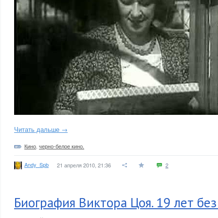
Читать дальше →
Кино
,
черно-белое кино.
Andy_Spb
21 апреля 2010, 21:36
2
Биография Виктора Цоя. 19 лет без