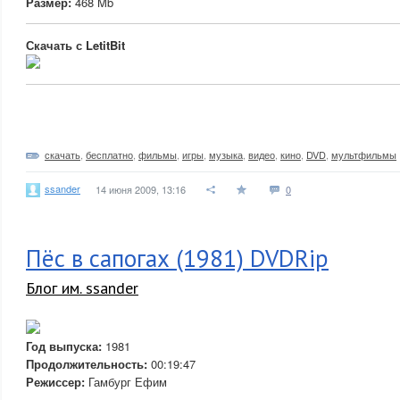
Размер:
468 Mb
Скачать с LetitBit
скачать
,
бесплатно
,
фильмы
,
игры
,
музыка
,
видео
,
кино
,
DVD
,
мультфильмы
ssander
14 июня 2009, 13:16
0
Пёс в сапогах (1981) DVDRip
Блог им. ssander
Год выпуска:
1981
Продолжительность:
00:19:47
Режиссер:
Гамбург Ефим