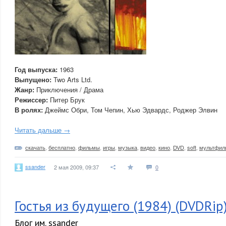
Год выпуска:
1963
Выпущено:
Two Arts Ltd.
Жанр:
Приключения / Драма
Режиссер:
Питер Брук
В ролях:
Джеймс Обри, Том Чепин, Хью Эдвардс, Роджер Элвин
Читать дальше →
скачать
,
бесплатно
,
фильмы
,
игры
,
музыка
,
видео
,
кино
,
DVD
,
soft
,
мультфи
ssander
2 мая 2009, 09:37
0
Гостья из будущего (1984) (DVDRip
Блог им. ssander