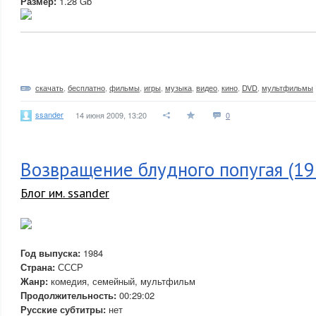
Размер:
1.28 Gb
скачать
,
бесплатно
,
фильмы
,
игры
,
музыка
,
видео
,
кино
,
DVD
,
мультфильмы
ssander
14 июня 2009, 13:20
0
Возвращение блудного попугая (1
Блог им. ssander
Год выпуска:
1984
Страна:
СССР
Жанр:
комедия, семейный, мультфильм
Продолжительность:
00:29:02
Русские субтитры:
нет