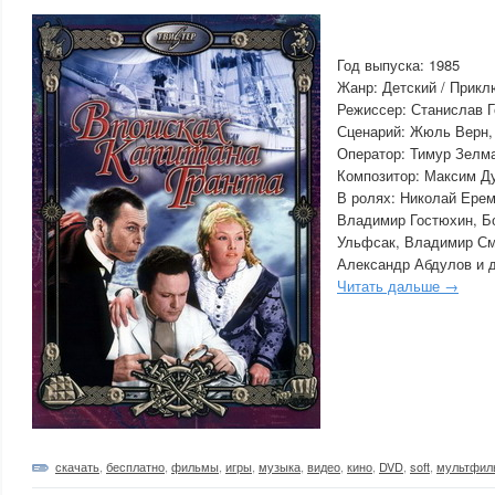
Год выпуска: 1985
Жанр: Детский / Прикл
Режиссер: Станислав 
Сценарий: Жюль Верн,
Оператор: Тимур Зелм
Композитор: Максим Ду
В ролях: Николай Ерем
Владимир Гостюхин, Б
Ульфсак, Владимир См
Александр Абдулов и д
Читать дальше →
скачать
,
бесплатно
,
фильмы
,
игры
,
музыка
,
видео
,
кино
,
DVD
,
soft
,
мультфи