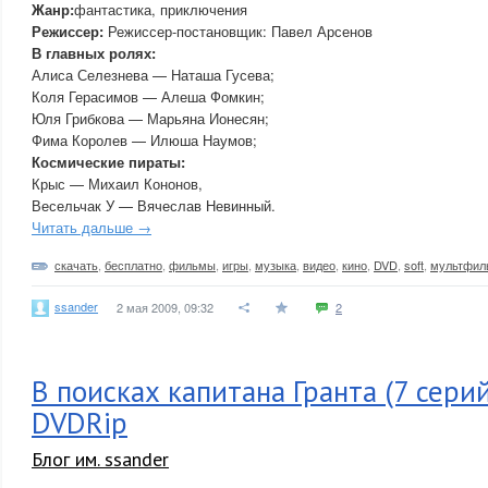
Жанр:
фантастика, приключения
Режиссер:
Режиссер-постановщик: Павел Арсенов
В главных ролях:
Алиса Селезнева — Наташа Гусева;
Коля Герасимов — Алеша Фомкин;
Юля Грибкова — Марьяна Ионесян;
Фима Королев — Илюша Наумов;
Космические пираты:
Крыс — Михаил Кононов,
Весельчак У — Вячеслав Невинный.
Читать дальше →
скачать
,
бесплатно
,
фильмы
,
игры
,
музыка
,
видео
,
кино
,
DVD
,
soft
,
мультфи
ssander
2 мая 2009, 09:32
2
В поисках капитана Гранта (7 серий
DVDRip
Блог им. ssander