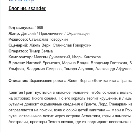
Блог им. ssander
Год выпуска:
1985
Жанр:
Детский / Приключения / Экранизация
Режиссер:
Станислав Говорухин
Сценарий:
Жюль Верн, Станислав Говорухин
Оператор:
Тимур Зелма
Композитор:
Максим Дунаевский, Игорь Кантюков
В ролях:
Николай Еременко, Марина Влади, Владимир Гостюхин, Б
Ульфсак, Владимир Смирнов, Тамара Акулова, Александр Абдулов 
Описание:
Экранизация романа Жюля Верна «Дети капитана Грант
Капитан Грант пустился в опасное плавание, чтобы основать воль
на островах Тихого океана. Но его корабль терпит крушение, и лиш
бутылке доносит обрывочные сведения о Гранте. Лорд Гленарван на
отправляется на поиски, взяв с собой детей капитана — Мэри и Ро
путешественников лежит через острова Атлантики, горы и пампасы
Австралии, просторы Тихого океана, где их поджидают всевозмож