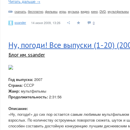
Читать дальше →
скачать
,
бесплатно
,
фильмы
,
игры
,
музыка
,
видео
,
кино
,
DVD
,
мультфильмы
ssander
14 июня 2009, 13:26
0
Ну, погоди! Все выпуски (1-20) (2
Блог им. ssander
Год выпуска:
2007
Страна:
СССР
Жанр:
мультфильмы
Продолжительность:
2:31:56
Описание:
«Ну, погоди!» до сих пор остается самым любимым мультфильмом 
взрослых. По количеству остроумных поворотов сюжета, шуток и 
способен составить достойную конкуренцию лучшим диснеевским