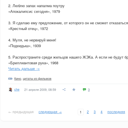
2. Люблю запах напалма поутру
«Апокалипсис сегодня», 1979
3. Я сделаю ему предложение, от которого он не сможет отказаться
«Крестный отец», 1972
4. Муля, не нервируй меня!
«Подкидыш», 1939
5. Распространите среди жильцов нашего ЖЭКа. А если не будут б
«Бриллиантовая рука», 1968
Читать дальше →
Кино
,
цитаты из фильмов
che
21 апреля 2009, 08:59
3
← предыдущая
следующая →
2
3
4
последняя
1