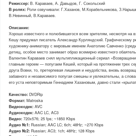
Режиссер:
В. Караваев, А. Давыдов, Г. Сокольский
В ролях:
Роли озвучивали: Г.Хазанов, М.Корабельникова, З.Нарышк
В.Невинный, В.Караваев.
Описание:
Хорошо известного и полюбившегося всем зрителям, несмотря на в
Кешу придумал писатель Александр Курляндский. Графическому 
художнику-аниматору с мировым именем Анатолию Савченко (сред
детищ, особое место занимает образ всемирно известного обаятель
Валентин Караваев снял мультипликационный сериал «Возвращение
главным героем — попугаем Кешей, который на протяжении трех сер
друга Вовки, то, претерпевая лишения и неудобства, вновь возвра
забавного и независимого попугая смешны и увлекательны, а слов
его уста неповторимым Геннадием Хазановым, давно стали «крыла
Качество:
DVDRip
Формат:
Matroska
Видеокодек:
AVC
Аудиокодек:
AAC LC, AC3
Видео:
720x576; 25 fps; ~1850 Kbps
Аудио №1:
Russian; AAC LC; 6ch; 48Hz; ~270 Kbps
Аудио №2:
Russian; AC3; 1ch; 48Hz; 128 Kbps