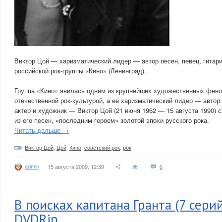
Виктор Цой — харизматический лидер — автор песен, певец, гитари
российской рок-группы «Кино» (Ленинград).
Группа «Кино» явилась одним из крупнейших художественных фен
отечественной рок-культурой, а ее харизматический лидер — автор 
актер и художник — Виктор Цой (21 июня 1962 — 15 августа 1990) 
из его песен, «последним героем» золотой эпохи русского рока.
Читать дальше →
Виктор Цой
,
Цой
,
Кино
,
советский рок
,
рок
admin
15 августа 2009, 12:39
0
В поисках капитана Гранта (7 серий
DVDRip