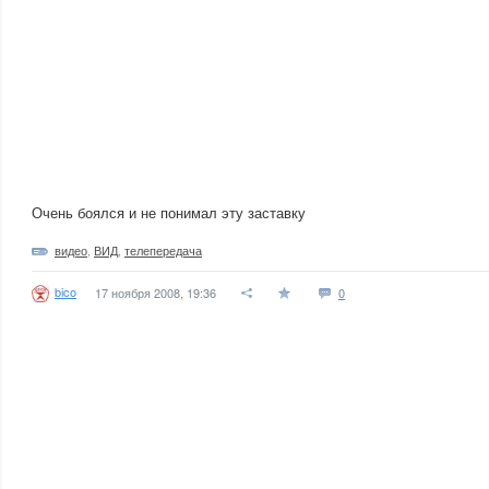
Очень боялся и не понимал эту заставку
видео
,
ВИД
,
телепередача
bico
17 ноября 2008, 19:36
0