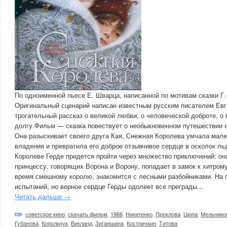
По одноименной пьесе Е. Шварца, написанной по мотивам сказки Г.
Оригинальный сценарий написан известным русским писателем Ев
трогательный рассказ о великой любви, о человеческой доброте, о
долгу.Фильм — сказка повествует о необыкновенном путешествии 
Она разыскивает своего друга Кая, Снежная Королева умчала мале
владения и превратила его доброе отзывчивое сердце в осколок ль
Королеве Герде придется пройти через множество приключений: она
принцессу, говорящих Ворона и Ворону, попадает в замок к хитрому
время смешному королю, знакомится с лесными разбойниками. На п
испытаний, но верное сердце Герды одолеет все преграды...
Читать дальше →
советское кино
,
скачать фильм
,
1966
,
Никитенко
,
Проклова
,
Цюпа
,
Мельнико
Губанова
,
Корольчук
,
Викланд
,
Зиганшина
,
Костричкин
,
Титова