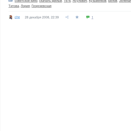
советское кино
,
скачать фильм
,
1976
,
Ясулович
,
Кузьменков
,
Белов
,
Зелена
Титова
,
Лория
,
Георгиевская
che
28 декабря 2008, 22:39
1