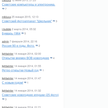
mikluxa
12 июня 2015, 21:25
Советские компьютеры и электроника.
7
mikluxa
25 января 2015, 12:13
Советский фотоаппарат "Школьник"
3
i-bubble
2 марта 2014, 05:32
Букварь-1964
5
admin
7 февраля 2014, 22:16
Россия 90-е годы. Фото.
2
lightwinter
14 января 2014, 02:00
Открытки времен ВОВ новогодние
4
lightwinter
14 января 2014, 01:55
Ретро-открытки Новый год
1
lightwinter
14 января 2014, 01:47
С новым годом!
1
lightwinter
14 января 2014, 01:32
Советские новогодние игрушки (25 фото)
3
lightwinter
14 января 2014, 01:21