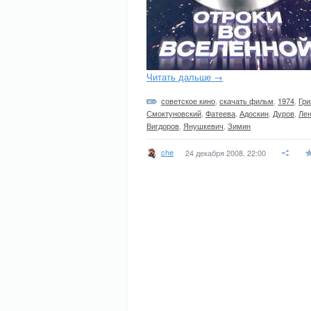
Читать дальше →
советское кино
,
скачать фильм
,
1974
,
Гри
Смоктуновский
,
Фатеева
,
Адоскин
,
Дуров
,
Лен
Вигдоров
,
Янушкевич
,
Зимин
che
24 декабря 2008, 22:00