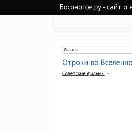
Босоногое.ру - сайт о
Отроки во Вселенной
Советские фильмы