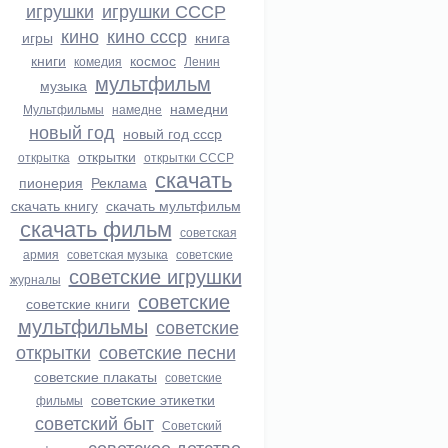
игрушки
игрушки СССР
кино
кино ссср
игры
книга
книги
космос
комедия
Ленин
мультфильм
музыка
намедни
Мультфильмы
намедне
новый год
новый год ссср
открытки
открытка
открытки СССР
скачать
пионерия
Реклама
скачать книгу
скачать мультфильм
скачать фильм
советская
армия
советская музыка
советские
советские игрушки
журналы
советские
советские книги
мультфильмы
советские
открытки
советские песни
советские плакаты
советские
советские этикетки
фильмы
советский быт
Советский
советское детство