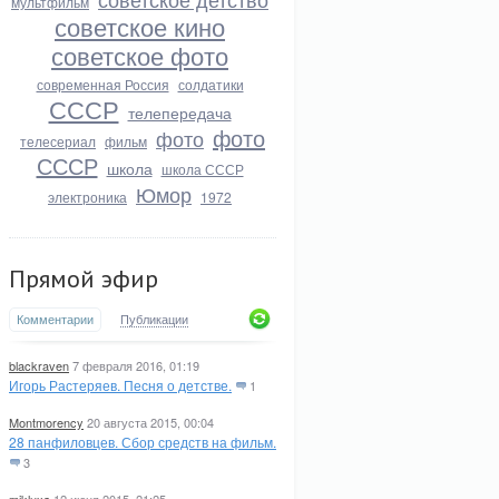
мультфильм
советское кино
советское фото
современная Россия
солдатики
СССР
телепередача
фото
фото
телесериал
фильм
СССР
школа
школа СССР
Юмор
электроника
1972
Прямой эфир
Комментарии
Публикации
blackraven
7 февраля 2016, 01:19
Игорь Растеряев. Песня о детстве.
1
Montmorency
20 августа 2015, 00:04
28 панфиловцев. Сбор средств на фильм.
3