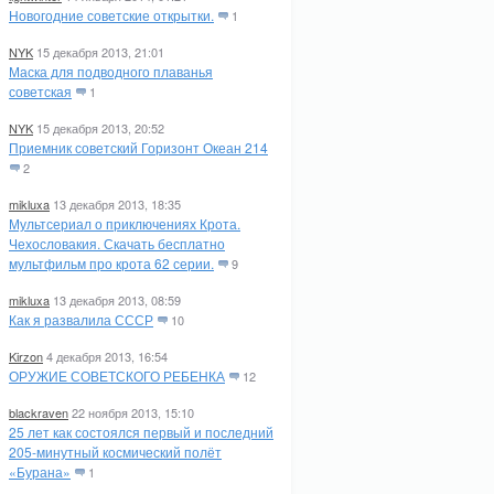
Новогодние советские открытки.
1
NYK
15 декабря 2013, 21:01
Маска для подводного плаванья
советская
1
NYK
15 декабря 2013, 20:52
Приемник советский Горизонт Океан 214
2
mikluxa
13 декабря 2013, 18:35
Мультсериал о приключениях Крота.
Чехословакия. Скачать бесплатно
мультфильм про крота 62 серии.
9
mikluxa
13 декабря 2013, 08:59
Как я развалила СССР
10
Kirzon
4 декабря 2013, 16:54
ОРУЖИЕ СОВЕТСКОГО РЕБЕНКА
12
blackraven
22 ноября 2013, 15:10
25 лет как состоялся первый и последний
205-минутный космический полёт
«Бурана»
1