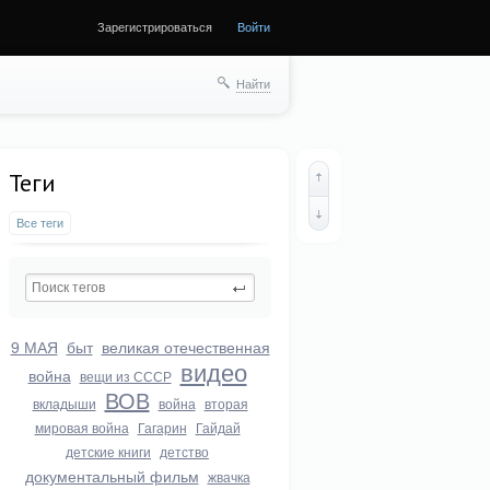
Зарегистрироваться
Войти
ще
Найти
Теги
Все теги
9 МАЯ
быт
великая отечественная
видео
война
вещи из СССР
ВОВ
вкладыши
война
вторая
мировая война
Гагарин
Гайдай
детские книги
детство
документальный фильм
жвачка