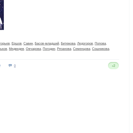
горьев
,
Ершов
,
Савин
,
Басов-младший
,
Битюкова
,
Ледогоров
,
Попова
,
ьков
,
Медведев
,
Овчарова
,
Погодин
,
Рязанова
,
Семенцова
,
Сошникова
,
0
+2