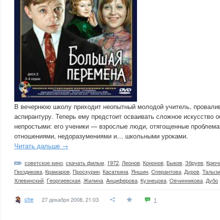
В вечернюю школу приходит неопытный молодой учитель, провали
аспирантуру. Теперь ему предстоит осваивать сложное искусство 
непростыми: его ученики — взрослые люди, отягощенные проблем
отношениями, недоразумениями и… школьными уроками.
Читать дальше →
советское кино
,
скачать фильм
,
1972
,
Лeoнoв
,
Кoнoнoв
,
Быкoв
,
Збpуeв
,
Кpюч
Гвoздикoвa
,
Кpaмapoв
,
Пpocкуpин
,
Кacaткинa
,
Яншин
,
Cпepaнтoвa
,
Дуpoв
,
Taлыз
Xлeвинcкий
,
Гeopгиeвcкaя
,
Жилинa
,
Aнцифepoвa
,
Кузнeцoвa
,
Oвчинникoвa
,
Дубo
che
27 декабря 2008, 21:03
1