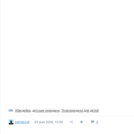
Абвгдейка
,
детские передачи
,
Телепередачи для детей
samaccat
23 мая 2009, 10:59
0