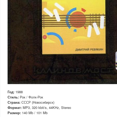
Год:
1988
Стиль:
Рок / Фолк-Рок
Страна:
СССР (Новосибирск)
Формат:
MP3, 320 kbit/s, 44KHz, Stereo
Размер:
140 Mb / 101 Mb