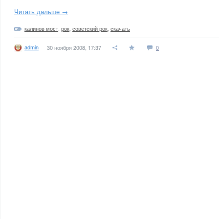
Читать дальше →
калинов мост
,
рок
,
советский рок
,
скачать
admin
30 ноября 2008, 17:37
0