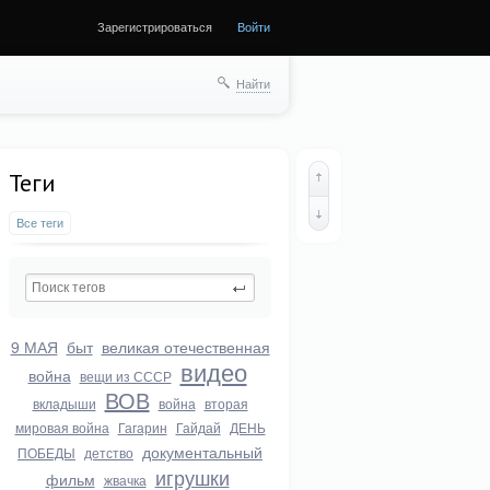
Зарегистрироваться
Войти
ще
Найти
Теги
Все теги
9 МАЯ
быт
великая отечественная
видео
война
вещи из СССР
ВОВ
вкладыши
война
вторая
мировая война
Гагарин
Гайдай
ДЕНЬ
документальный
ПОБЕДЫ
детство
игрушки
фильм
жвачка