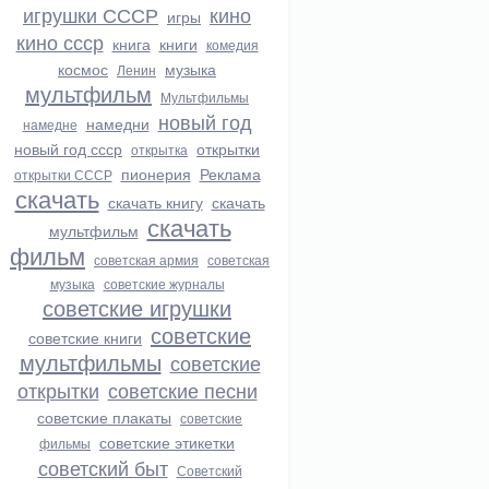
игрушки СССР
кино
игры
кино ссср
книга
книги
комедия
космос
музыка
Ленин
мультфильм
Мультфильмы
новый год
намедни
намедне
новый год ссср
открытки
открытка
пионерия
Реклама
открытки СССР
скачать
скачать книгу
скачать
скачать
мультфильм
фильм
советская армия
советская
музыка
советские журналы
советские игрушки
советские
советские книги
мультфильмы
советские
открытки
советские песни
советские плакаты
советские
советские этикетки
фильмы
советский быт
Советский