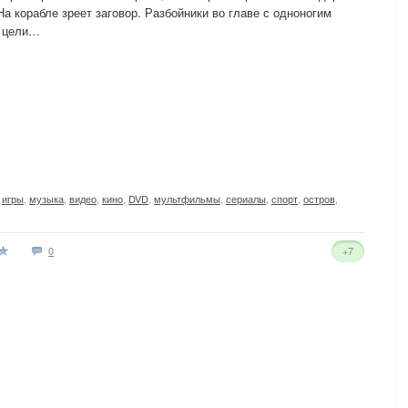
а корабле зреет заговор. Разбойники во главе с одноногим
к цели…
,
игры
,
музыка
,
видео
,
кино
,
DVD
,
мультфильмы
,
сериалы
,
спорт
,
остров
,
0
+7