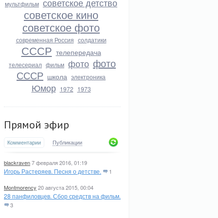
советское детство
мультфильм
советское кино
советское фото
современная Россия
солдатики
СССР
телепередача
фото
фото
телесериал
фильм
СССР
школа
электроника
Юмор
1972
1973
Прямой эфир
Комментарии
Публикации
blackraven
7 февраля 2016, 01:19
Игорь Растеряев. Песня о детстве.
1
Montmorency
20 августа 2015, 00:04
28 панфиловцев. Сбор средств на фильм.
3