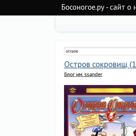
Босоногое.ру - сайт о
Остров сокровищ (
Блог им. ssander