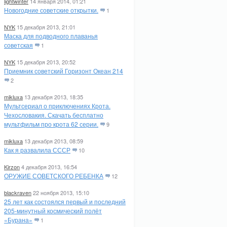
lightwinter
14 января 2014, 01:21
Новогодние советские открытки.
1
NYK
15 декабря 2013, 21:01
Маска для подводного плаванья
советская
1
NYK
15 декабря 2013, 20:52
Приемник советский Горизонт Океан 214
2
mikluxa
13 декабря 2013, 18:35
Мультсериал о приключениях Крота.
Чехословакия. Скачать бесплатно
мультфильм про крота 62 серии.
9
mikluxa
13 декабря 2013, 08:59
Как я развалила СССР
10
Kirzon
4 декабря 2013, 16:54
ОРУЖИЕ СОВЕТСКОГО РЕБЕНКА
12
blackraven
22 ноября 2013, 15:10
25 лет как состоялся первый и последний
205-минутный космический полёт
«Бурана»
1