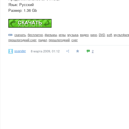
Язык: Русский
Размер: 1.36 Gb
скачать
,
бесплатно
,
фильмы
,
игры
,
музыка
,
видео
,
кино
,
DVD
,
soft
,
мультфи
прошлогодний снег
,
падал
,
прошлогодний
,
снег
ssander
8 марта 2009, 01:12
2