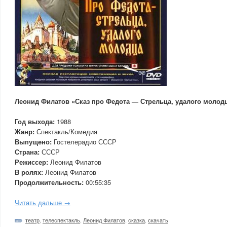
Леонид Филатов «Сказ про Федота — Стрельца, удалого молод
Год выхода:
1988
Жанр:
Спектакль/Комедия
Выпущено:
Гостелерадио СССР
Страна:
СССР
Режиссер:
Леонид Филатов
В ролях:
Леонид Филатов
Продолжительность:
00:55:35
Читать дальше →
театр
,
телеспектакль
,
Леонид Филатов
,
сказка
,
скачать