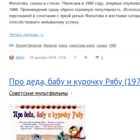
Филатова, сказка в стихах. Написана в 1985 году, впервые опублик
1986. Произведение сразу обрело огромную популярность. Использ
персонажей в сочетании с яркой речью Филатова и жесткими сати
способствовало небывалому успеху.
Читать дальше →
Леонид Филатов
,
Филатов
,
книга
,
советские книги
,
сказка
,
1985
admin
26 декабря 2008, 15:06
0
Про деда, бабу и курочку Рябу (19
Советские мультфильмы