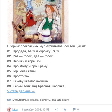
Сборник прекрасных мультфильмов, состоящий из:
01. Продеда, бабу и курочку Рябу
02. Раз — горох, два — горох…
03. Вершки и корешки
04. Про Фому и про Ерему
05. Горшочек каши
06. Просто так
07. Огневушка-поскакушка
08. Серый волк энд Красная шапочка
Читать дальше →
мультфильм
,
сказка
,
скачать
,
скачать книгу
bico
1 декабря 2008, 13:58
0