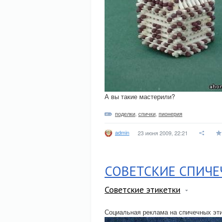
А вы такие мастерили?
поделки
,
спички
,
пионерия
admin
23 июня 2009, 22:21
СОВЕТСКИЕ СПИЧЕ
Советские этикетки
Социальная реклама на спичечных эт