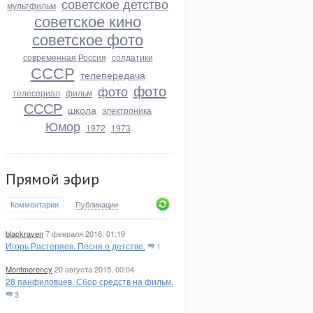
советское детство
мультфильм
советское кино
советское фото
современная Россия
солдатики
СССР
телепередача
фото
фото
телесериал
фильм
СССР
школа
электроника
Юмор
1972
1973
Прямой эфир
Комментарии
Публикации
blackraven
7 февраля 2016, 01:19
Игорь Растеряев. Песня о детстве.
1
Montmorency
20 августа 2015, 00:04
28 панфиловцев. Сбор средств на фильм.
3