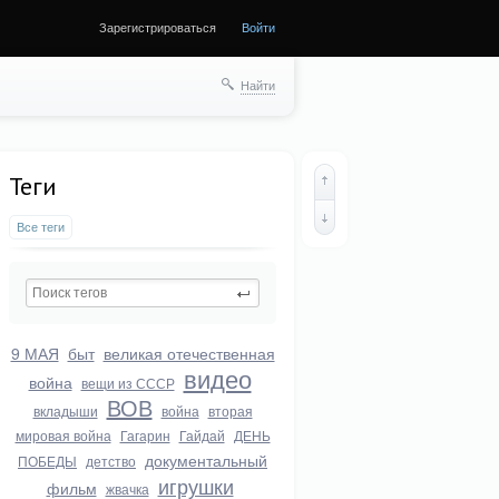
Зарегистрироваться
Войти
ще
Найти
Теги
Все теги
9 МАЯ
быт
великая отечественная
видео
война
вещи из СССР
ВОВ
вкладыши
война
вторая
мировая война
Гагарин
Гайдай
ДЕНЬ
документальный
ПОБЕДЫ
детство
игрушки
фильм
жвачка