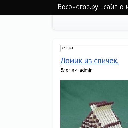
Босоногое.ру - сайт о
Домик из спичек.
Блог им. admin