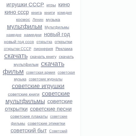
игрушки СССР
кино
игры
кино ссср
книга
книги
комедия
космос
музыка
Ленин
мультфильм
Мультфильмы
новый год
намедни
намедне
новый год ссср
открытки
открытка
пионерия
Реклама
открытки СССР
скачать
скачать книгу
скачать
скачать
мультфильм
фильм
советская армия
советская
музыка
советские журналы
советские игрушки
советские
советские книги
мультфильмы
советские
открытки
советские песни
советские плакаты
советские
советские этикетки
фильмы
советский быт
Советский