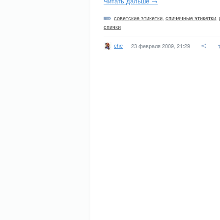
Читать дальше →
советские этикетки
,
спичечные этикетки
,
спички
che
23 февраля 2009, 21:29