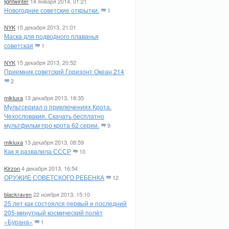
lightwinter
14 января 2014, 01:21
Новогодние советские открытки.
1
NYK
15 декабря 2013, 21:01
Маска для подводного плаванья
советская
1
NYK
15 декабря 2013, 20:52
Приемник советский Горизонт Океан 214
2
mikluxa
13 декабря 2013, 18:35
Мультсериал о приключениях Крота.
Чехословакия. Скачать бесплатно
мультфильм про крота 62 серии.
9
mikluxa
13 декабря 2013, 08:59
Как я развалила СССР
10
Kirzon
4 декабря 2013, 16:54
ОРУЖИЕ СОВЕТСКОГО РЕБЕНКА
12
blackraven
22 ноября 2013, 15:10
25 лет как состоялся первый и последний
205-минутный космический полёт
«Бурана»
1