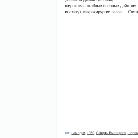
широкомасштабные военные действия 
институт микрохирургии глаза — Свя
намедни
,
1980
,
Смерть Высоцкого
,
Шерем