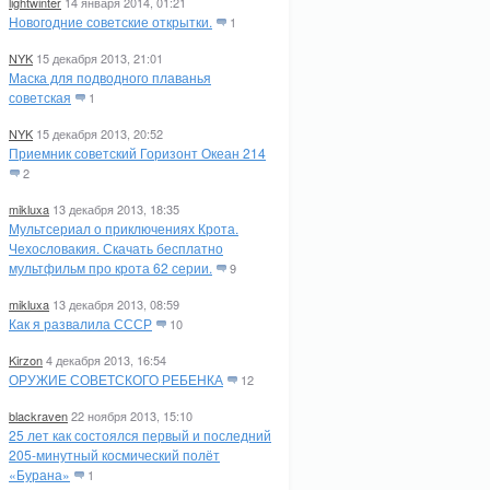
lightwinter
14 января 2014, 01:21
Новогодние советские открытки.
1
NYK
15 декабря 2013, 21:01
Маска для подводного плаванья
советская
1
NYK
15 декабря 2013, 20:52
Приемник советский Горизонт Океан 214
2
mikluxa
13 декабря 2013, 18:35
Мультсериал о приключениях Крота.
Чехословакия. Скачать бесплатно
мультфильм про крота 62 серии.
9
mikluxa
13 декабря 2013, 08:59
Как я развалила СССР
10
Kirzon
4 декабря 2013, 16:54
ОРУЖИЕ СОВЕТСКОГО РЕБЕНКА
12
blackraven
22 ноября 2013, 15:10
25 лет как состоялся первый и последний
205-минутный космический полёт
«Бурана»
1