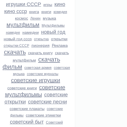
игрушки СССР
кино
игры
кино ссср
книга
книги
комедия
космос
музыка
Ленин
мультфильм
Мультфильмы
новый год
намедни
намедне
новый год ссср
открытки
открытка
пионерия
Реклама
открытки СССР
скачать
скачать книгу
скачать
скачать
мультфильм
фильм
советская армия
советская
музыка
советские журналы
советские игрушки
советские
советские книги
мультфильмы
советские
открытки
советские песни
советские плакаты
советские
советские этикетки
фильмы
советский быт
Советский