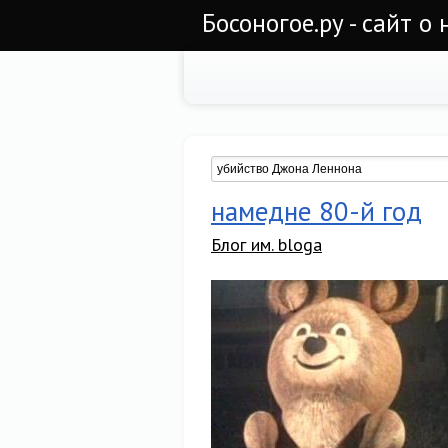
Босоногое.ру - сайт о
намедне 80-й год
Блог им. bloga