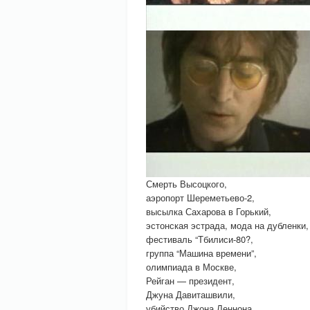
Смерть Высоцкого,
аэропорт Шереметьево-2,
высылка Сахарова в Горький,
эстонская эстрада, мода на дубленки,
фестиваль “Тбилиси-80?,
группа “Машина времени”,
олимпиада в Москве,
Рейган — президент,
Джуна Давиташвили,
убийство Джона Леннона,