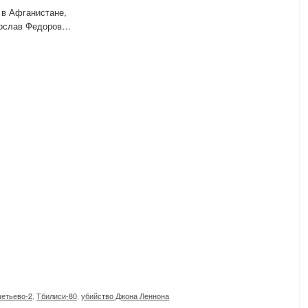
в Афганистане,
тослав Федоров…
етьево-2
,
Тбилиси-80
,
убийство Джона Леннона