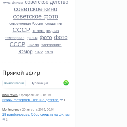
советское детство
мультфильм
советское кино
советское фото
современная Россия
солдатики
СССР
телепередача
фото
фото
телесериал
фильм
СССР
школа
электроника
Юмор
1972
1973
Прямой эфир
Комментарии
Публикации
blackraven
7 февраля 2016, 01:19
Игорь Растеряев. Песня о детстве.
1
Montmorency
20 августа 2015, 00:04
28 панфиловцев. Сбор средств на фильм.
3