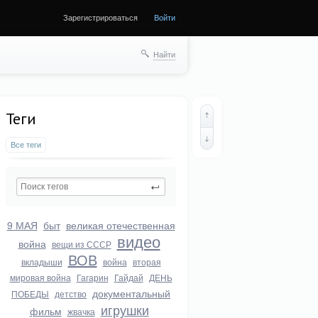
Зарегистрироваться
Войти
ще
Найти
Теги
Все теги
9 МАЯ
быт
великая отечественная
видео
война
вещи из СССР
ВОВ
вкладыши
война
вторая
мировая война
Гагарин
Гайдай
ДЕНЬ
документальный
ПОБЕДЫ
детство
игрушки
фильм
жвачка