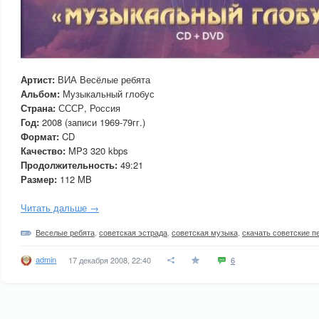
Артист:
ВИА Весёлые ребята
Альбом:
Музыкальный глобус
Страна:
СССР, Россия
Год:
2008 (записи 1969-79гг.)
Формат:
CD
Качество:
MP3 320 kbps
Продолжительность:
49:21
Размер:
112 MB
Читать дальше →
Веселые ребята
,
советская эстрада
,
советская музыка
,
скачать советские п
admin
17 декабря 2008, 22:40
6