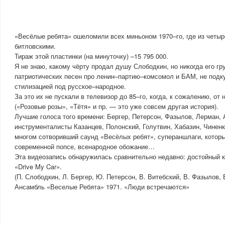
«Весёлые ребята» ошеломили всех миньоном 1970–го, где из четыр
битловскими.
Тираж этой пластинки (на минуточку) –15 795 000.
Я не знаю, какому чёрту продал душу Слободкин, но никогда его гр
патриотических песен про ленин–партию–комсомол и БАМ, не подк
стилизацией под русское–народное.
За это их не пускали в телевизор до 85–го, когда, к сожалению, от
(«Розовые розы», «Тётя» и пр. — это уже совсем другая история).
Лучшие голоса того времени: Бергер, Петерсон, Фазылов, Лерман,
инструменталисты Казанцев, Полонский, Голутвин, Хабазин, Чиненк
многом сотворивший саунд «Весёлых ребят», супераншлаги, которы
современной попсе, всенародное обожание…
Эта видеозапись обнаружилась сравнительно недавно: достойный к
«Drive My Car».
(П. Слободкин, Л. Бергер, Ю. Петерсон, В. Витебский, В. Фазылов, 
Ансамбль «Веселые Ребята» 1971. «Люди встречаются»