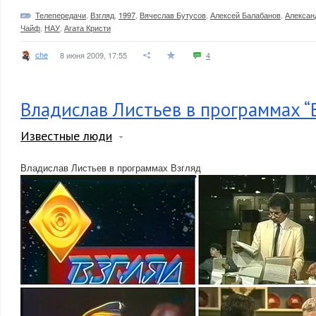
Телепередачи
,
Взгляд
,
1997
,
Вячеслав Бутусов
,
Алексей Балабанов
,
Алексан
Чайф
,
НАУ
,
Агата Кристи
che
8 июня 2009, 17:55
4
Владислав Листьев в программах “
Известные люди
Владислав Листьев в программах Взгляд