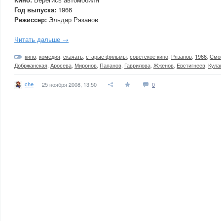
Год выпуска:
1966
Режиссер:
Эльдар Рязанов
Читать дальше →
кино
,
комедия
,
скачать
,
старые фильмы
,
советское кино
,
Рязанов
,
1966
,
Смо
Добржанская
,
Аросева
,
Миронов
,
Папанов
,
Гаврилова
,
Жженов
,
Евстигнеев
,
Кула
che
25 ноября 2008, 13:50
0