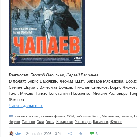
Режиссер:
Георгий Васильев, Сергей Васильев
В ролях:
Борис Бабочкин, Леонид Кмит, Варвара Мясникова, Борис
Степан Шкурат, Вячеслав Волков, Николай Симонов, Борис Чирков
Галл, Михаил Гипси, Константин Назаренко, Михаил Ростовцев, Гео
Жженов
Читать дальше →
советское кино
,
скачать фильм
,
1934
,
Бабочкин
,
Кмит
,
Мясникова
,
Блинов
,
П
Чирков
,
Тихонов
,
Галл
,
Гипси
,
Назаренко
,
Ростовцев
,
Васильев
,
Жженов
che
24 декабря 2008, 13:21
3