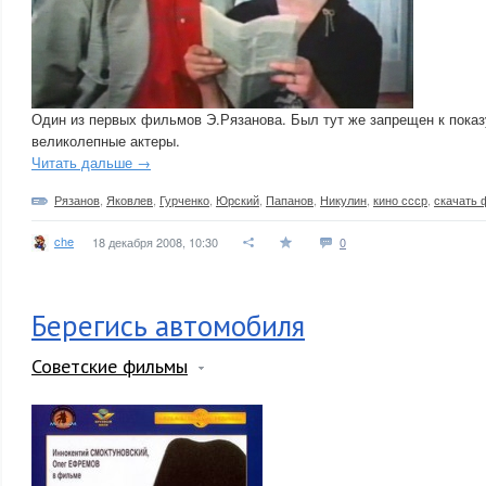
Один из первых фильмов Э.Рязанова. Был тут же запрещен к пока
великолепные актеры.
Читать дальше →
Рязанов
,
Яковлев
,
Гурченко
,
Юрский
,
Папанов
,
Никулин
,
кино ссср
,
скачать 
che
18 декабря 2008, 10:30
0
Берегись автомобиля
Советские фильмы