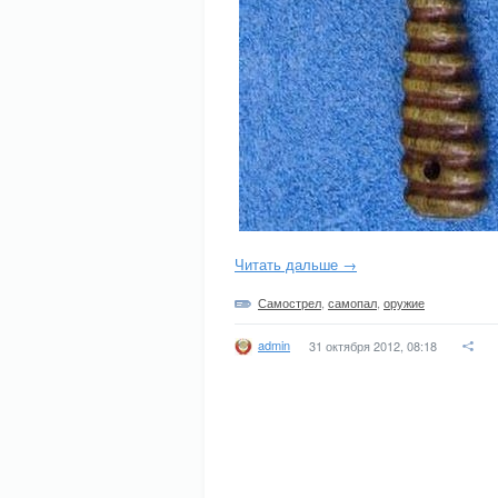
Читать дальше →
Самострел
,
самопал
,
оружие
admin
31 октября 2012, 08:18