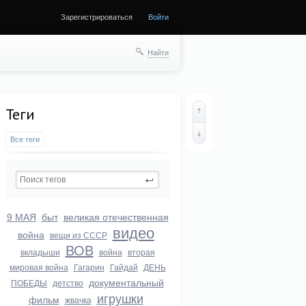
Зарегистрироваться
Войти
ще
Найти
Теги
Все теги
9 МАЯ
быт
великая отечественная
видео
война
вещи из СССР
ВОВ
вкладыши
война
вторая
мировая война
Гагарин
Гайдай
ДЕНЬ
документальный
ПОБЕДЫ
детство
игрушки
фильм
жвачка