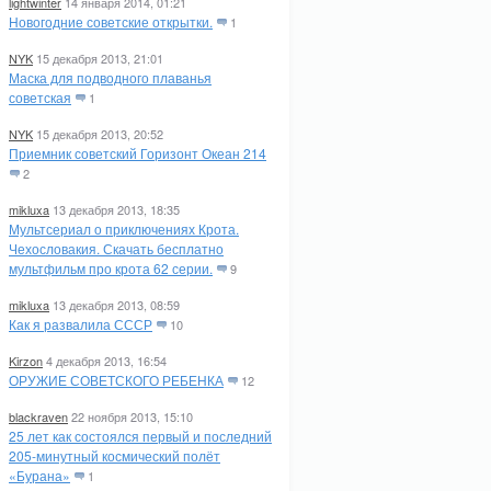
lightwinter
14 января 2014, 01:21
Новогодние советские открытки.
1
NYK
15 декабря 2013, 21:01
Маска для подводного плаванья
советская
1
NYK
15 декабря 2013, 20:52
Приемник советский Горизонт Океан 214
2
mikluxa
13 декабря 2013, 18:35
Мультсериал о приключениях Крота.
Чехословакия. Скачать бесплатно
мультфильм про крота 62 серии.
9
mikluxa
13 декабря 2013, 08:59
Как я развалила СССР
10
Kirzon
4 декабря 2013, 16:54
ОРУЖИЕ СОВЕТСКОГО РЕБЕНКА
12
blackraven
22 ноября 2013, 15:10
25 лет как состоялся первый и последний
205-минутный космический полёт
«Бурана»
1