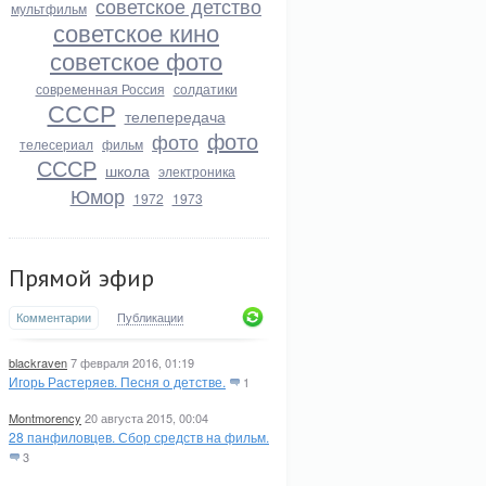
советское детство
мультфильм
советское кино
советское фото
современная Россия
солдатики
СССР
телепередача
фото
фото
телесериал
фильм
СССР
школа
электроника
Юмор
1972
1973
Прямой эфир
Комментарии
Публикации
blackraven
7 февраля 2016, 01:19
Игорь Растеряев. Песня о детстве.
1
Montmorency
20 августа 2015, 00:04
28 панфиловцев. Сбор средств на фильм.
3