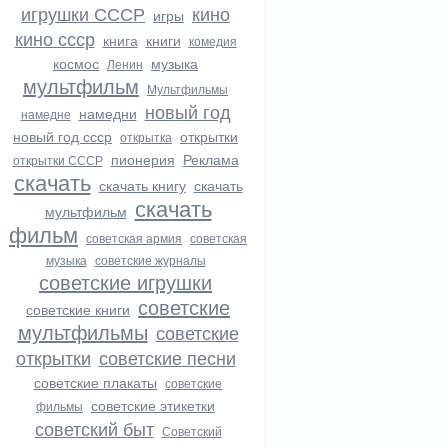
игрушки СССР
кино
игры
кино ссср
книга
книги
комедия
космос
музыка
Ленин
мультфильм
Мультфильмы
новый год
намедни
намедне
новый год ссср
открытки
открытка
пионерия
Реклама
открытки СССР
скачать
скачать книгу
скачать
скачать
мультфильм
фильм
советская армия
советская
музыка
советские журналы
советские игрушки
советские
советские книги
мультфильмы
советские
открытки
советские песни
советские плакаты
советские
советские этикетки
фильмы
советский быт
Советский