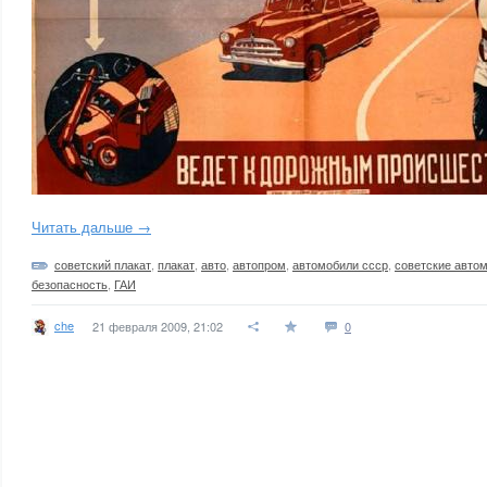
Читать дальше →
советский плакат
,
плакат
,
авто
,
автопром
,
автомобили ссср
,
советские авто
безопасность
,
ГАИ
che
21 февраля 2009, 21:02
0