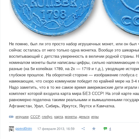
Не помню, был ли это просто набор игрушечных монет, или он был ч
сейчас осталась от него только одна монетка. Вообще это шикарны
воспитывающий с детства уверенность в величии родной страны. Н
номиналом монеты были написаны цифры, сильно напоминающие го
разные (на 5и копейках 1789, на 2х — 1719 и т.д.), уводящие исто
глубокое прошлое. На оборотной стороне — изображение глобуса с
намекающее, что скоро коммунизм победит по крайней мере на 3-4 
Надо заметить, что в то же самое время американские дети играли 
комплект которой входила карта мира БЕЗ СССР! На этой карте на
равномерно поделена такими реальными и вымышленными государс
Афганистан, Урал, Сибирь, Иркутск, Якутск и Камчатка.
игрушки
,
СССР
,
глобус
,
карта
,
монеты
,
деньги
,
игры
psevd0nim
17 февраля 2013, 16:59
4