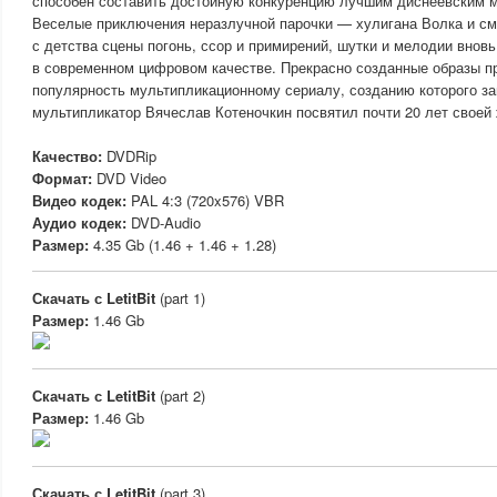
способен составить достойную конкуренцию лучшим диснеевским
Веселые приключения неразлучной парочки — хулигана Волка и с
с детства сцены погонь, ссор и примирений, шутки и мелодии вновь
в современном цифровом качестве. Прекрасно созданные образы 
популярность мультипликационному сериалу, созданию которого з
мультипликатор Вячеслав Котеночкин посвятил почти 20 лет своей 
Качество:
DVDRip
Формат:
DVD Video
Видео кодек:
PAL 4:3 (720x576) VBR
Аудио кодек:
DVD-Audio
Размер:
4.35 Gb (1.46 + 1.46 + 1.28)
Скачать с LetitBit
(part 1)
Размер:
1.46 Gb
Скачать с LetitBit
(part 2)
Размер:
1.46 Gb
Скачать с LetitBit
(part 3)