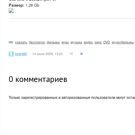
Размер:
1.28 Gb
скачать
,
бесплатно
,
фильмы
,
игры
,
музыка
,
видео
,
кино
,
DVD
,
мультфильмы
ssander
14 июня 2009, 13:20
0
комментариев
Только зарегистрированные и авторизованные пользователи могут оста