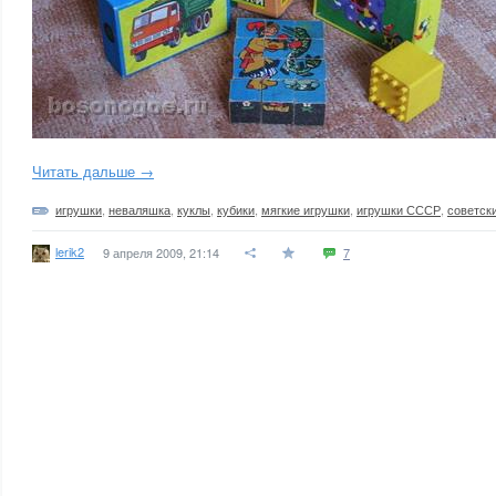
Читать дальше →
игрушки
,
неваляшка
,
куклы
,
кубики
,
мягкие игрушки
,
игрушки СССР
,
советск
lerik2
9 апреля 2009, 21:14
7