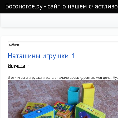
Босоногое.ру - сайт о нашем счастлив
Наташины игрушки-1
Игрушки
В эти игры и игрушки играла в начале восьмидесятых моя дочь. Ну, 