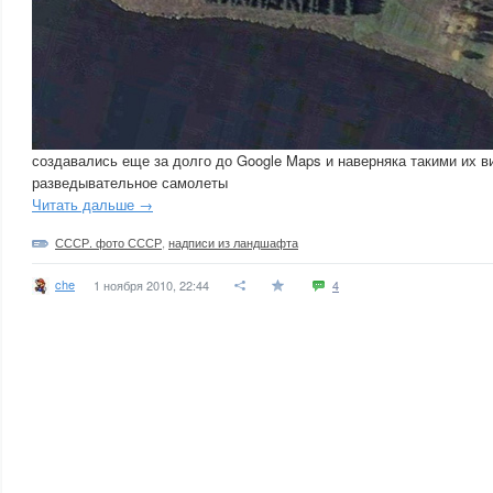
создавались еще за долго до Google Maps и наверняка такими их 
разведывательное самолеты
Читать дальше →
СССР. фото СССР
,
надписи из ландшафта
che
1 ноября 2010, 22:44
4