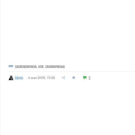
телепередача
,
нтв
,
телевиденье
bloga
4 мая 2009, 15:06
5