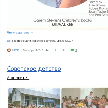
Читать дальше →
советские дети
,
советское детство
,
школа СССР
admin
3 ноября 2009, 11:44
3
Советское детство
А помните...