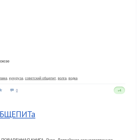
союзе
лама
,
кукуруза
,
советский общепит
,
волга
,
водка
0
+4
 ОБЩЕПИТа
.Я. ПОВАРЕННАЯ КНИГА. Рига, Латвийское государственное