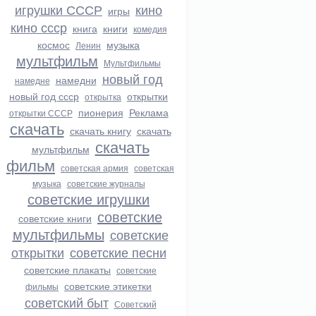
игрушки СССР
кино
игры
кино ссср
книга
книги
комедия
космос
музыка
Ленин
мультфильм
Мультфильмы
новый год
намедни
намедне
новый год ссср
открытки
открытка
пионерия
Реклама
открытки СССР
скачать
скачать книгу
скачать
скачать
мультфильм
фильм
советская армия
советская
музыка
советские журналы
советские игрушки
советские
советские книги
мультфильмы
советские
открытки
советские песни
советские плакаты
советские
советские этикетки
фильмы
советский быт
Советский