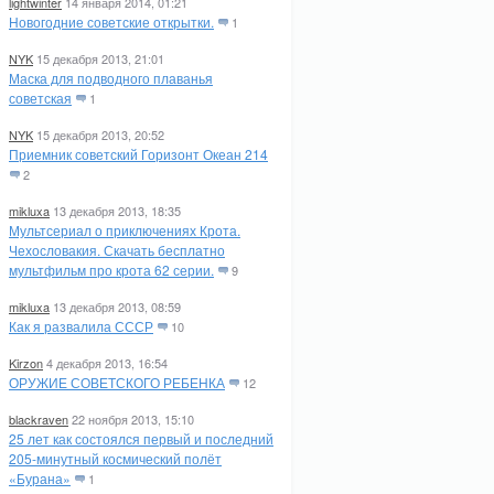
lightwinter
14 января 2014, 01:21
Новогодние советские открытки.
1
NYK
15 декабря 2013, 21:01
Маска для подводного плаванья
советская
1
NYK
15 декабря 2013, 20:52
Приемник советский Горизонт Океан 214
2
mikluxa
13 декабря 2013, 18:35
Мультсериал о приключениях Крота.
Чехословакия. Скачать бесплатно
мультфильм про крота 62 серии.
9
mikluxa
13 декабря 2013, 08:59
Как я развалила СССР
10
Kirzon
4 декабря 2013, 16:54
ОРУЖИЕ СОВЕТСКОГО РЕБЕНКА
12
blackraven
22 ноября 2013, 15:10
25 лет как состоялся первый и последний
205-минутный космический полёт
«Бурана»
1