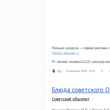
Поющая кукуруза — первая реклама 
Читать дальше →
реклама
,
реклама в СССР
,
советская рек
che
19 февраля 2009, 13:25
Блюда советского
Советский общепит
Из книги: Петерсон М.П. и Пасопа А