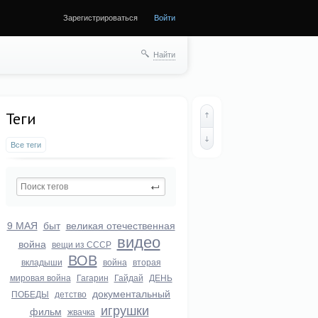
Зарегистрироваться
Войти
ще
Найти
Теги
Все теги
9 МАЯ
быт
великая отечественная
видео
война
вещи из СССР
ВОВ
вкладыши
война
вторая
мировая война
Гагарин
Гайдай
ДЕНЬ
документальный
ПОБЕДЫ
детство
игрушки
фильм
жвачка