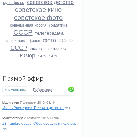
советское детство
мультфильм
советское кино
советское фото
современная Россия
солдатики
СССР
телепередача
фото
фото
телесериал
фильм
СССР
школа
электроника
Юмор
1972
1973
Прямой эфир
Комментарии
Публикации
blackraven
7 февраля 2016, 01:19
Игорь Растеряев. Песня о детстве.
1
Montmorency
20 августа 2015, 00:04
28 панфиловцев. Сбор средств на фильм.
3