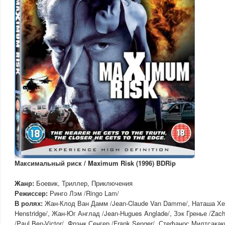
Максимальный риск / Maximum Risk (1996) BDRip
Жанр:
Боевик, Триллер, Приключения
Режиссер:
Ринго Лэм /Ringo Lam/
В ролях:
Жан-Клод Ван Дамм /Jean-Claude Van Damme/, Наташа Хе
Henstridge/, Жан-Юг Англад /Jean-Hugues Anglade/, Зэк Гренье /Zach
/Paul Ben-Victor/, Фрэнк Сенгер /Frank Senger/, Стефанос Милтсакаки