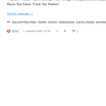
Фрэнк Ван Кикен /Frank Van Keeken/
Читать дальше →
Жан-Клод Ван Дамм
,
боевик
,
триллер
,
приключения
,
скачать фильм
,
зарубе
admin
11 декабря 2008, 22:32
0